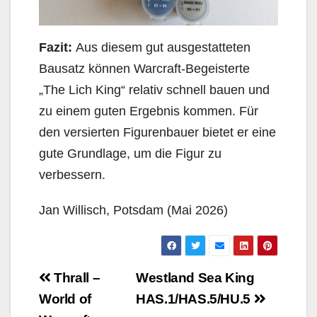
Fazit:
Aus diesem gut ausgestatteten
Bausatz können Warcraft-Begeisterte
„The Lich King“ relativ schnell bauen und
zu einem guten Ergebnis kommen. Für
den versierten Figurenbauer bietet er eine
gute Grundlage, um die Figur zu
verbessern.
Jan Willisch, Potsdam (Mai 2026)
Beitragsnavigation
Thrall –
Westland Sea King
World of
HAS.1/HAS.5/HU.5