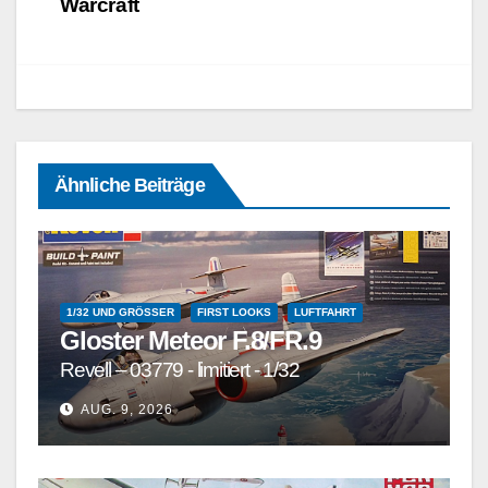
Warcraft
Ähnliche Beiträge
1/32 UND GRÖSSER
FIRST LOOKS
LUFTFAHRT
Gloster Meteor F.8/FR.9
Revell – 03779 - limitiert - 1/32
AUG. 9, 2026