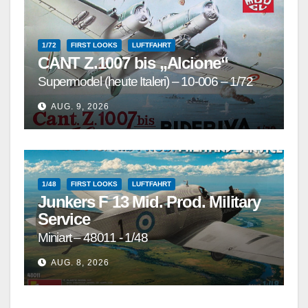
1/72
FIRST LOOKS
LUFTFAHRT
CANT Z.1007 bis „Alcione“
Supermodel (heute Italeri) – 10-006 – 1/72
AUG. 9, 2026
1/48
FIRST LOOKS
LUFTFAHRT
Junkers F 13 Mid. Prod. Military
Service
Miniart – 48011 - 1/48
AUG. 8, 2026