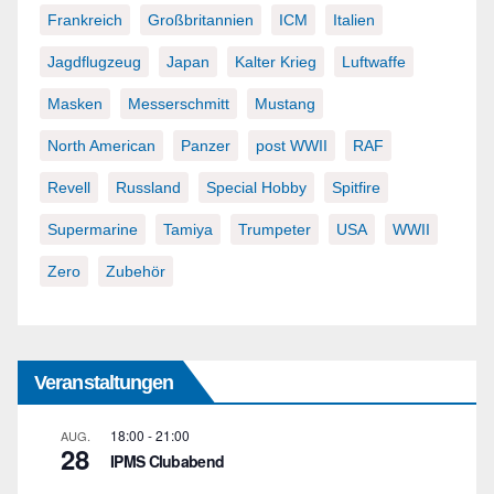
Frankreich
Großbritannien
ICM
Italien
Jagdflugzeug
Japan
Kalter Krieg
Luftwaffe
Masken
Messerschmitt
Mustang
North American
Panzer
post WWII
RAF
Revell
Russland
Special Hobby
Spitfire
Supermarine
Tamiya
Trumpeter
USA
WWII
Zero
Zubehör
Veranstaltungen
18:00
-
21:00
AUG.
28
IPMS Clubabend