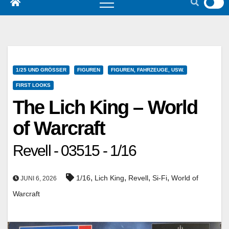
1/25 UND GRÖSSER
FIGUREN
FIGUREN, FAHRZEUGE, USW.
FIRST LOOKS
The Lich King – World
of Warcraft
Revell - 03515 - 1/16
,
,
,
,
1/16
Lich King
Revell
Si-Fi
World of
JUNI 6, 2026
Warcraft