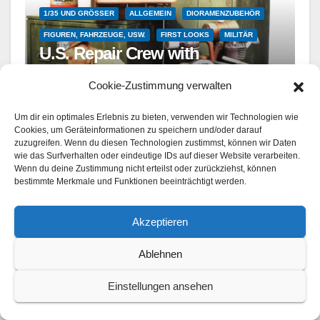
1/35 UND GRÖSSER
ALLGEMEIN
DIORAMENZUBEHÖR
FIGUREN, FAHRZEUGE, USW.
FIRST LOOKS
MILITÄR
U.S. Repair Crew with
Equipment
Cookie-Zustimmung verwalten
MiniArt – 53004 – 1/35
AUG. 6, 2026
Um dir ein optimales Erlebnis zu bieten, verwenden wir Technologien wie
Cookies, um Geräteinformationen zu speichern und/oder darauf
zuzugreifen. Wenn du diesen Technologien zustimmst, können wir Daten
wie das Surfverhalten oder eindeutige IDs auf dieser Website verarbeiten.
Wenn du deine Zustimmung nicht erteilst oder zurückziehst, können
1/48 UND ÄHNLICHE
BAUBERICHTE
LUFTFAHRT
bestimmte Merkmale und Funktionen beeinträchtigt werden.
MILITÄR
SPOTLIGHT
P-47N-1-RE Thunderbolt / Red-
Akzeptieren
E-Ruth
Revell - 04867 - 1/48
Ablehnen
JULI 31, 2026
Einstellungen ansehen