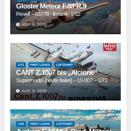
Gloster Meteor F.8/FR.9
Revell – 03779 - limitiert - 1/32
AUG. 9, 2026
1/72
FIRST LOOKS
LUFTFAHRT
CANT Z.1007 bis „Alcione“
Supermodel (heute Italeri) – 10-007 – 1/72
AUG. 9, 2026
1/48
FIRST LOOKS
LUFTFAHRT