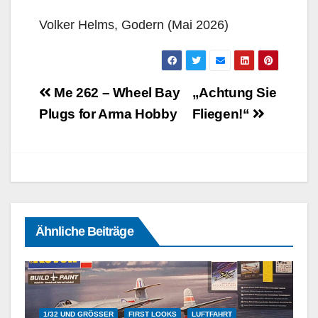
Volker Helms, Godern (Mai 2026)
Beitragsnavigation
Me 262 – Wheel Bay
„Achtung Sie
Plugs for Arma Hobby
Fliegen!“
Ähnliche Beiträge
1/32 UND GRÖSSER
FIRST LOOKS
LUFTFAHRT