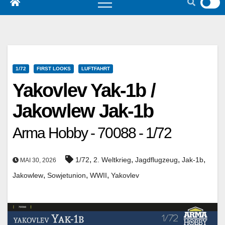
1/72
FIRST LOOKS
LUFTFAHRT
Yakovlev Yak-1b /
Jakowlew Jak-1b
Arma Hobby - 70088 - 1/72
,
,
,
,
1/72
2. Weltkrieg
Jagdflugzeug
Jak-1b
MAI 30, 2026
,
,
,
Jakowlew
Sowjetunion
WWII
Yakovlev