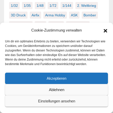
1/32
1/35
1/48
1/72
1/144
2. Weltkrieg
3D Druck
Airfix
Arma Hobby
ASK
Bomber
Bundeswehr
CMK
Cockpit
Deutschland
Cookie-Zustimmung verwalten
Diorama
Eduard
England
Figuren
Um dir ein optimales Erlebnis zu bieten, verwenden wir Technologien wie
Frankreich
Großbritannien
ICM
Italien
Cookies, um Geräteinformationen zu speichern und/oder darauf
zuzugreifen. Wenn du diesen Technologien zustimmst, können wir Daten
Jagdflugzeug
Japan
Kalter Krieg
Luftwaffe
wie das Surfverhalten oder eindeutige IDs auf dieser Website verarbeiten.
Wenn du deine Zustimmung nicht erteilst oder zurückziehst, können
Masken
Messerschmitt
Mustang
bestimmte Merkmale und Funktionen beeinträchtigt werden.
North American
Panzer
post WWII
RAF
Akzeptieren
Revell
Russland
Special Hobby
Spitfire
Ablehnen
Supermarine
Tamiya
Trumpeter
USA
WWII
Einstellungen ansehen
Zero
Zubehör