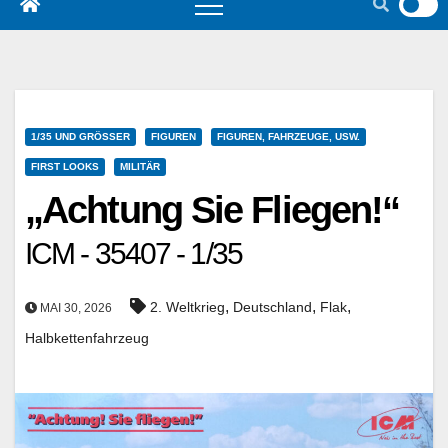
1/35 UND GRÖSSER
FIGUREN
FIGUREN, FAHRZEUGE, USW.
FIRST LOOKS
MILITÄR
„Achtung Sie Fliegen!“
ICM - 35407 - 1/35
,
,
,
2. Weltkrieg
Deutschland
Flak
MAI 30, 2026
Halbkettenfahrzeug