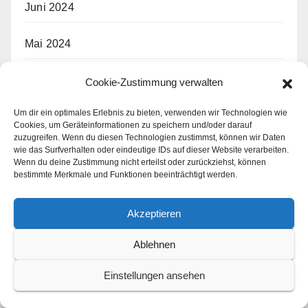
Juni 2024
Mai 2024
April 2024
Cookie-Zustimmung verwalten
Um dir ein optimales Erlebnis zu bieten, verwenden wir Technologien wie
März 2024
Cookies, um Geräteinformationen zu speichern und/oder darauf
zuzugreifen. Wenn du diesen Technologien zustimmst, können wir Daten
wie das Surfverhalten oder eindeutige IDs auf dieser Website verarbeiten.
Februar 2024
Wenn du deine Zustimmung nicht erteilst oder zurückziehst, können
bestimmte Merkmale und Funktionen beeinträchtigt werden.
Januar 2024
Akzeptieren
Dezember 2023
Ablehnen
November 2023
Einstellungen ansehen
Oktober 2023