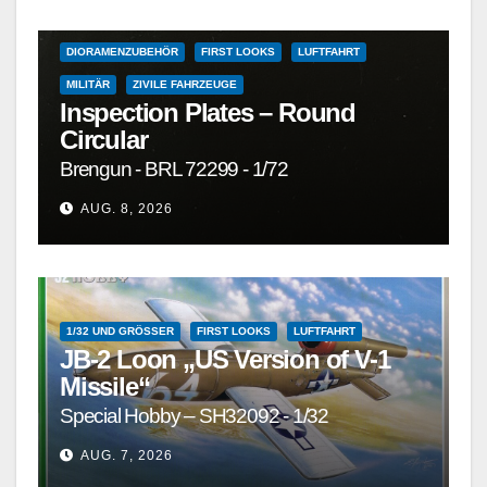
DETAILSÄTZE, MASKEN, DECALS UND ZUBEHÖR
DIORAMENZUBEHÖR
FIRST LOOKS
LUFTFAHRT
MILITÄR
ZIVILE FAHRZEUGE
Inspection Plates – Round
Circular
Brengun - BRL 72299 - 1/72
AUG. 8, 2026
1/32 UND GRÖSSER
FIRST LOOKS
LUFTFAHRT
JB-2 Loon „US Version of V-1
Missile“
Special Hobby – SH32092 - 1/32
AUG. 7, 2026