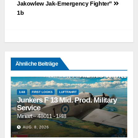
Jakowlew Jak-
Emergency Fighter”
1b
Ähnliche Beiträge
1/48
FIRST LOOKS
LUFTFAHRT
Junkers F 13 Mid. Prod. Military
Service
Miniart – 48011 - 1/48
1/72
1/72 UND GRÖSSER
1/72 UND KLEINER
AUG. 8, 2026
DETAILSÄTZE, MASKEN, DECALS UND ZUBEHÖR