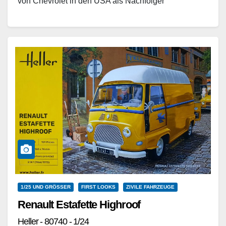
von Chevrolet in den USA als Nachfolger
des Confederate gebaut wurde. Ab 1937 ersetzte er
auch das einfachere…
Weiterlesen
1/25 UND GRÖSSER
FIRST LOOKS
ZIVILE FAHRZEUGE
Renault Estafette Highroof
Heller - 80740 - 1/24