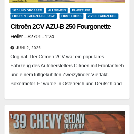
1/25 UND GRÖSSER
ALLGEMEIN
FAHRZEUGE
FIGUREN, FAHRZEUGE, USW.
FIRST LOOKS
ZIVILE FAHRZEUGE
Citroën 2CV AZU-B 250 Fourgonette
Heller – 82701 - 1:24
JUNI 2, 2026
Original: Der Citroën 2CV war ein populäres
Fahrzeug des Autoherstellers Citroën mit Frontantrieb
und einem luftgekühlten Zweizylinder-Viertakt-
Boxermotor. Er wurde in Österreich und Deutschland
meistens "Ente" und in der Schweiz "Döschwo"…
Weiterlesen