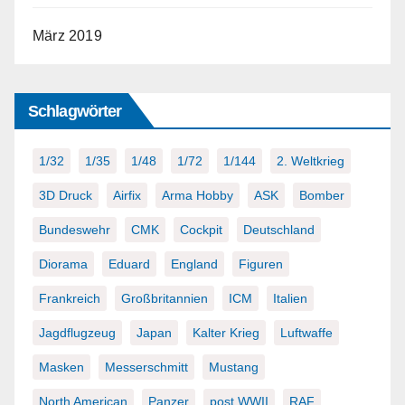
März 2019
Schlagwörter
1/32
1/35
1/48
1/72
1/144
2. Weltkrieg
3D Druck
Airfix
Arma Hobby
ASK
Bomber
Bundeswehr
CMK
Cockpit
Deutschland
Diorama
Eduard
England
Figuren
Frankreich
Großbritannien
ICM
Italien
Jagdflugzeug
Japan
Kalter Krieg
Luftwaffe
Masken
Messerschmitt
Mustang
North American
Panzer
post WWII
RAF