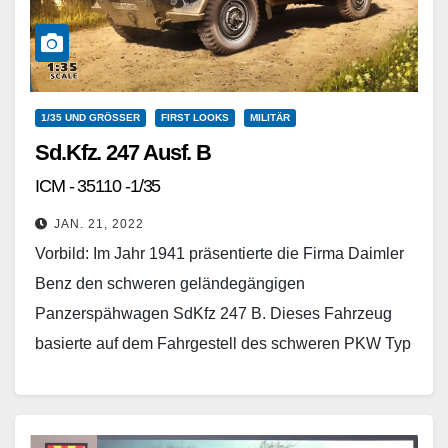
1/35 UND GRÖSSER
FIRST LOOKS
MILITÄR
Sd.Kfz. 247 Ausf. B
ICM - 35110 -1/35
JAN. 21, 2022
Vorbild: Im Jahr 1941 präsentierte die Firma Daimler
Benz den schweren geländegängigen
Panzerspähwagen SdKfz 247 B. Dieses Fahrzeug
basierte auf dem Fahrgestell des schweren PKW Typ
1c von Horch, das…
Weiterlesen