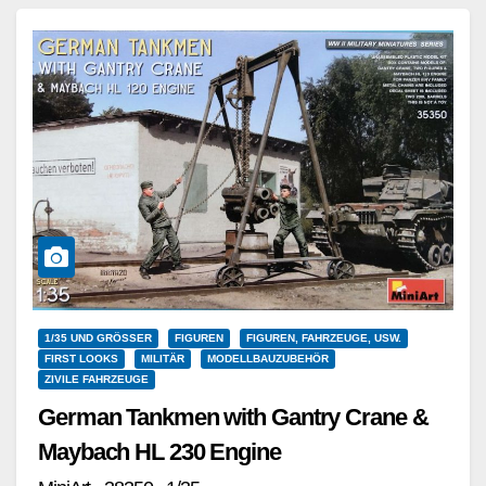
Weiterlesen
1/35 UND GRÖSSER
FIGUREN
FIGUREN, FAHRZEUGE, USW.
FIRST LOOKS
MILITÄR
MODELLBAUZUBEHÖR
ZIVILE FAHRZEUGE
German Tankmen with Gantry Crane &
Maybach HL 230 Engine