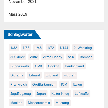
November 2021
März 2019
Schlagwörter
1/32
1/35
1/48
1/72
1/144
2. Weltkrieg
3D Druck
Airfix
Arma Hobby
ASK
Bomber
Bundeswehr
CMK
Cockpit
Deutschland
Diorama
Eduard
England
Figuren
Frankreich
Großbritannien
ICM
Italien
Jagdflugzeug
Japan
Kalter Krieg
Luftwaffe
Masken
Messerschmitt
Mustang