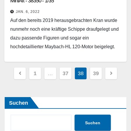
MiniArt - 38350 - 1/35
JAN. 6, 2022
Auf den bereits 2019 herausgebrachten Kran wurde
nunmehr noch eine kräftige Schippe draufgelegt und
dazu passende Figuren und sogar ein
hochdetaillierter Maybach-HL 120-Motor beigelegt.
Dieser 300 PS-Zwölfzylinder-Motor war bekannt als…
Weiterlesen
Seitennummerierung
1
…
37
38
39
der
Beiträge
Suchen
Suchen