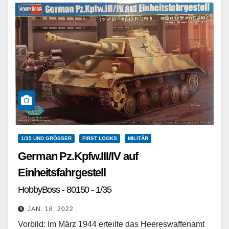
1/35 UND GRÖSSER
FIRST LOOKS
MILITÄR
German Pz.Kpfw.III/IV auf
Einheitsfahrgestell
HobbyBoss - 80150 - 1/35
JAN. 18, 2022
Vorbild: Im März 1944 erteilte das Heereswaffenamt