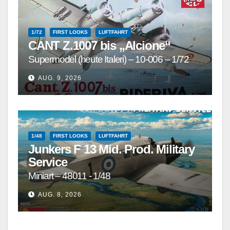
1/72
FIRST LOOKS
LUFTFAHRT
CANT Z.1007 bis „Alcione“
Supermodel (heute Italeri) – 10-006 – 1/72
AUG. 9, 2026
1/48
FIRST LOOKS
LUFTFAHRT
Junkers F 13 Mid. Prod. Military
Service
Miniart – 48011 - 1/48
AUG. 8, 2026