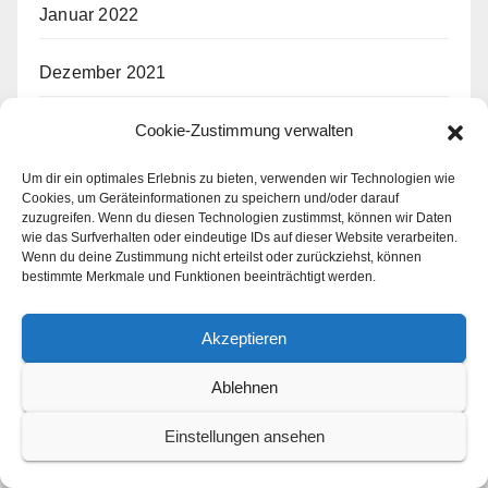
Januar 2022
Dezember 2021
Cookie-Zustimmung verwalten
November 2021
Um dir ein optimales Erlebnis zu bieten, verwenden wir Technologien wie
März 2019
Cookies, um Geräteinformationen zu speichern und/oder darauf
zuzugreifen. Wenn du diesen Technologien zustimmst, können wir Daten
wie das Surfverhalten oder eindeutige IDs auf dieser Website verarbeiten.
Wenn du deine Zustimmung nicht erteilst oder zurückziehst, können
Schlagwörter
bestimmte Merkmale und Funktionen beeinträchtigt werden.
Akzeptieren
1/32
1/35
1/48
1/72
1/144
2. Weltkrieg
3D Druck
Airfix
Arma Hobby
ASK
Bomber
Ablehnen
Bundeswehr
CMK
Cockpit
Deutschland
Einstellungen ansehen
Diorama
Eduard
England
Figuren