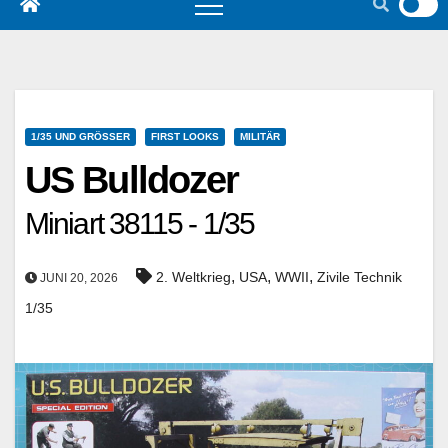
1/35 UND GRÖSSER
FIRST LOOKS
MILITÄR
US Bulldozer
Miniart 38115 - 1/35
,
,
,
2. Weltkrieg
USA
WWII
Zivile Technik
JUNI 20, 2026
1/35