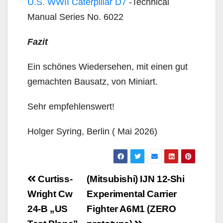
U.S. WWII Caterpillar D7
-Technical
Manual Series No. 6022
Fazit
Ein schönes Wiedersehen, mit einen gut
gemachten Bausatz, von Miniart.
Sehr empfehlenswert!
Holger Syring, Berlin ( Mai 2026)
Beitragsnavigation
Curtiss-
(Mitsubishi) IJN 12-Shi
Wright Cw
Experimental Carrier
24-B „US
Fighter A6M1 (ZERO