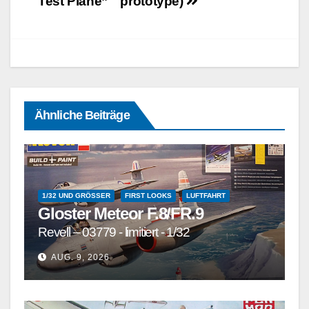
Test Plane”
prototype)
Ähnliche Beiträge
1/32 UND GRÖSSER
FIRST LOOKS
LUFTFAHRT
Gloster Meteor F.8/FR.9
Revell – 03779 - limitiert - 1/32
AUG. 9, 2026