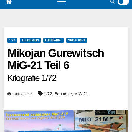
1/72
ALLGEMEIN
LUFTFAHRT
SPOTLIGHT
Mikojan Gurewitsch
MiG-21 Teil 6
Kitografie 1/72
,
,
1/72
Bausätze
MiG-21
JUNI 7, 2026