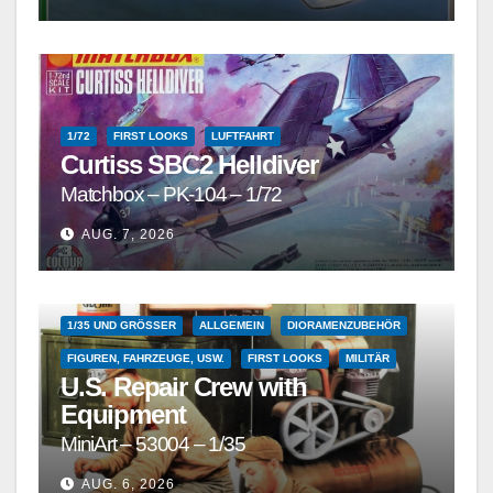
1/72
FIRST LOOKS
LUFTFAHRT
Curtiss SBC2 Helldiver
Matchbox – PK-104 – 1/72
AUG. 7, 2026
1/35 UND GRÖSSER
ALLGEMEIN
DIORAMENZUBEHÖR
FIGUREN, FAHRZEUGE, USW.
FIRST LOOKS
MILITÄR
U.S. Repair Crew with
Equipment
MiniArt – 53004 – 1/35
AUG. 6, 2026