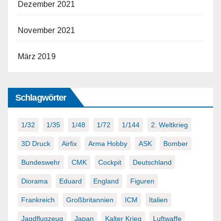
Dezember 2021
November 2021
März 2019
Schlagwörter
1/32
1/35
1/48
1/72
1/144
2. Weltkrieg
3D Druck
Airfix
Arma Hobby
ASK
Bomber
Bundeswehr
CMK
Cockpit
Deutschland
Diorama
Eduard
England
Figuren
Frankreich
Großbritannien
ICM
Italien
Jagdflugzeug
Japan
Kalter Krieg
Luftwaffe