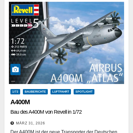
Weiterlesen
1/72
BAUBERICHTE
LUFTFAHRT
SPOTLIGHT
A400M
Bau des A400M von Revell in 1/72
MÄRZ 31, 2026
Der A400M ist der neue Transporter der Deutschen