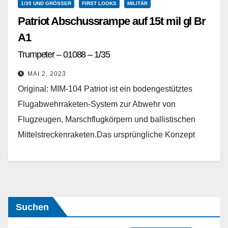
1/35 UND GRÖSSER
FIRST LOOKS
MILITÄR
Patriot Abschussrampe auf 15t mil gl Br
A1
Trumpeter – 01088 – 1/35
MAI 2, 2023
Original: MIM-104 Patriot ist ein bodengestütztes
Flugabwehrraketen-System zur Abwehr von
Flugzeugen, Marschflugkörpern und ballistischen
Mittelstreckenraketen.Das ursprüngliche Konzept
eines mobilen und allwettertauglichen Raketen-
Flugabwehrsystems entstammt dem Jahr 1961 und
wurde in den…
Weiterlesen
Suchen