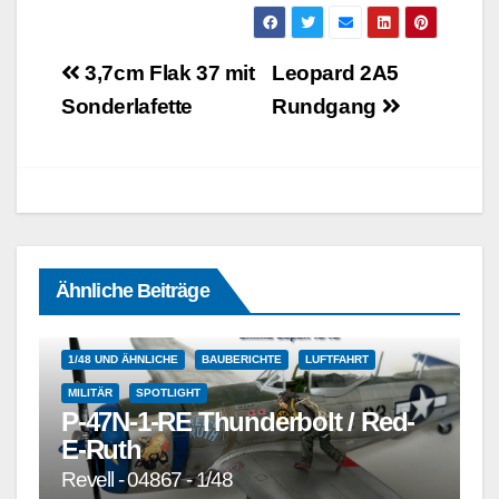
Beitragsnavigation
3,7cm Flak 37 mit
Leopard 2A5
Sonderlafette
Rundgang
Ähnliche Beiträge
1/48 UND ÄHNLICHE
BAUBERICHTE
LUFTFAHRT
MILITÄR
SPOTLIGHT
P-47N-1-RE Thunderbolt / Red-
E-Ruth
Revell - 04867 - 1/48