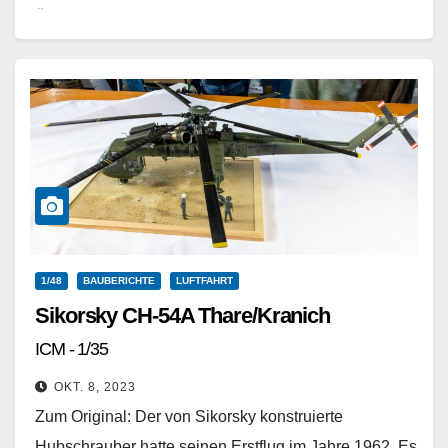
Ätzteilen und Weathering,…
Weiterlesen
1/48
BAUBERICHTE
LUFTFAHRT
Sikorsky CH-54A Thare/Kranich
ICM - 1/35
OKT. 8, 2023
Zum Original: Der von Sikorsky konstruierte
Hubschrauber hatte seinen Erstflug im Jahre 1962. Es