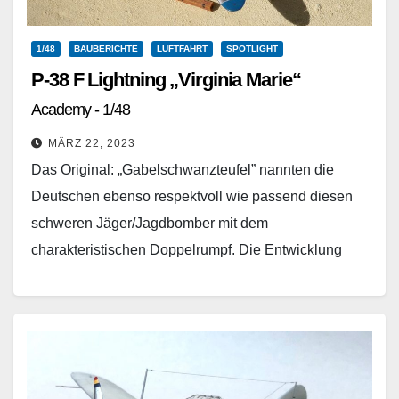
1/48
BAUBERICHTE
LUFTFAHRT
SPOTLIGHT
P-38 F Lightning „Virginia Marie“
Academy - 1/48
MÄRZ 22, 2023
Das Original: „Gabelschwanzteufel” nannten die
Deutschen ebenso respektvoll wie passend diesen
schweren Jäger/Jagdbomber mit dem
charakteristischen Doppelrumpf. Die Entwicklung
begann bereits 1937 aufgrund einer Ausschreibung
der US-Luftwaffe. Zwei Jahre später…
Weiterlesen