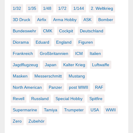
1/32
1/35
1/48
1/72
1/144
2. Weltkrieg
3D Druck
Airfix
Arma Hobby
ASK
Bomber
Bundeswehr
CMK
Cockpit
Deutschland
Diorama
Eduard
England
Figuren
Frankreich
Großbritannien
ICM
Italien
Jagdflugzeug
Japan
Kalter Krieg
Luftwaffe
Masken
Messerschmitt
Mustang
North American
Panzer
post WWII
RAF
Revell
Russland
Special Hobby
Spitfire
Supermarine
Tamiya
Trumpeter
USA
WWII
Zero
Zubehör