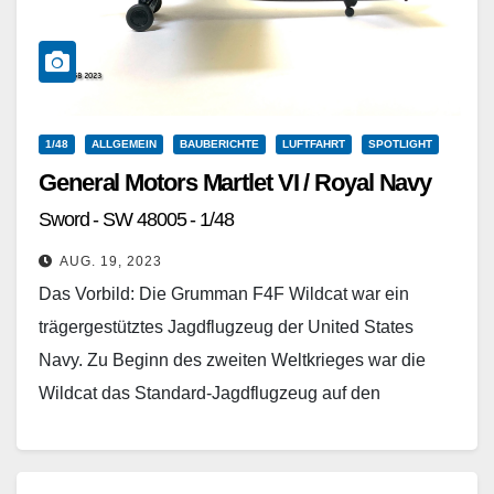
1/48
ALLGEMEIN
BAUBERICHTE
LUFTFAHRT
SPOTLIGHT
General Motors Martlet VI / Royal Navy
Sword - SW 48005 - 1/48
AUG. 19, 2023
Das Vorbild: Die Grumman F4F Wildcat war ein
trägergestütztes Jagdflugzeug der United States
Navy. Zu Beginn des zweiten Weltkrieges war die
Wildcat das Standard-Jagdflugzeug auf den
Flugzeugträgern der US-Marine und trug bis…
Weiterlesen