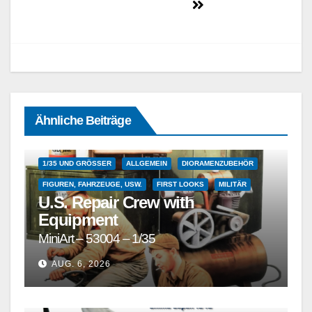
Ähnliche Beiträge
1/35 UND GRÖSSER
ALLGEMEIN
DIORAMENZUBEHÖR
FIGUREN, FAHRZEUGE, USW.
FIRST LOOKS
MILITÄR
U.S. Repair Crew with
Equipment
MiniArt – 53004 – 1/35
AUG. 6, 2026