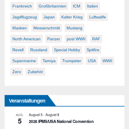
Frankreich
Großbritannien
ICM
Italien
Jagdflugzeug
Japan
Kalter Krieg
Luftwaffe
Masken
Messerschmitt
Mustang
North American
Panzer
post WWII
RAF
Revell
Russland
Special Hobby
Spitfire
Supermarine
Tamiya
Trumpeter
USA
WWII
Zero
Zubehör
Veranstaltungen
August 5
-
August 8
AUG.
5
2026 IPMS/USA National Convention