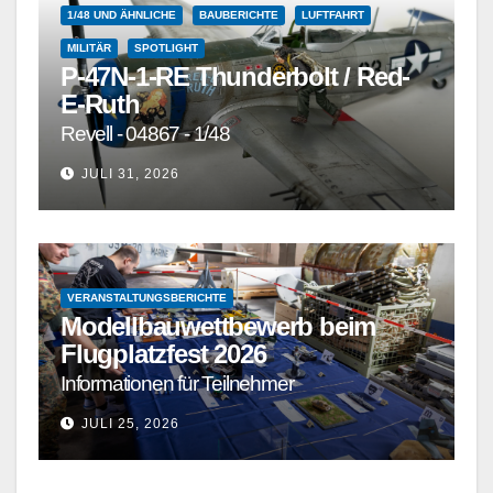
1/48 UND ÄHNLICHE
BAUBERICHTE
LUFTFAHRT
MILITÄR
SPOTLIGHT
P-47N-1-RE Thunderbolt / Red-
E-Ruth
Revell - 04867 - 1/48
JULI 31, 2026
VERANSTALTUNGSBERICHTE
Modellbauwettbewerb beim
Flugplatzfest 2026
Informationen für Teilnehmer
JULI 25, 2026