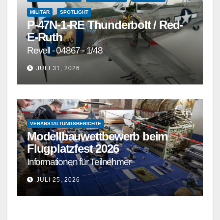
MILITÄR
SPOTLIGHT
P-47N-1-RE Thunderbolt / Red-
E-Ruth
Revell - 04867 - 1/48
JULI 31, 2026
VERANSTALTUNGSBERICHTE
Modellbauwettbewerb beim
Flugplatzfest 2026
Informationen für Teilnehmer
JULI 25, 2026