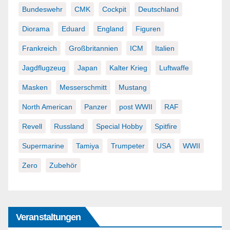
Bundeswehr
CMK
Cockpit
Deutschland
Diorama
Eduard
England
Figuren
Frankreich
Großbritannien
ICM
Italien
Jagdflugzeug
Japan
Kalter Krieg
Luftwaffe
Masken
Messerschmitt
Mustang
North American
Panzer
post WWII
RAF
Revell
Russland
Special Hobby
Spitfire
Supermarine
Tamiya
Trumpeter
USA
WWII
Zero
Zubehör
Veranstaltungen