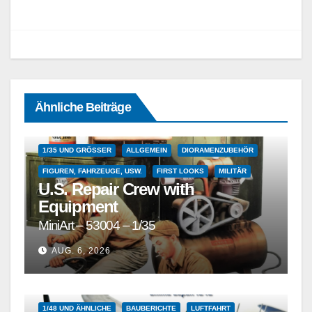
Ähnliche Beiträge
1/35 UND GRÖSSER
ALLGEMEIN
DIORAMENZUBEHÖR
FIGUREN, FAHRZEUGE, USW.
FIRST LOOKS
MILITÄR
U.S. Repair Crew with
Equipment
MiniArt – 53004 – 1/35
AUG. 6, 2026
1/48 UND ÄHNLICHE
BAUBERICHTE
LUFTFAHRT