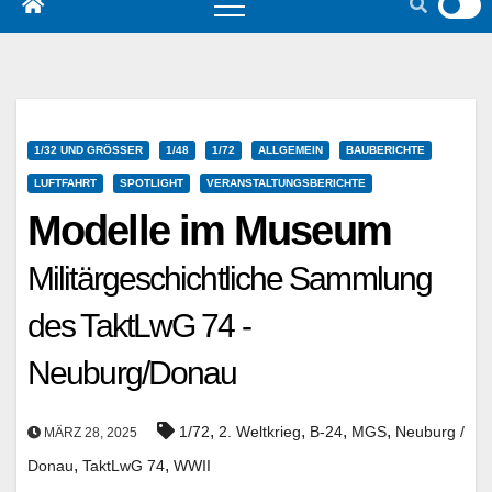
1/32 UND GRÖSSER
1/48
1/72
ALLGEMEIN
BAUBERICHTE
LUFTFAHRT
SPOTLIGHT
VERANSTALTUNGSBERICHTE
Modelle im Museum
Militärgeschichtliche Sammlung
des TaktLwG 74 -
Neuburg/Donau
,
,
,
,
1/72
2. Weltkrieg
B-24
MGS
Neuburg /
MÄRZ 28, 2025
,
,
Donau
TaktLwG 74
WWII