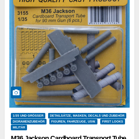
1/35 UND GRÖSSER
DETAILSÄTZE, MASKEN, DECALS UND ZUBEHÖR
DIORAMENZUBEHÖR
FIGUREN, FAHRZEUGE, USW.
FIRST LOOKS
MILITÄR
M36 Jackson Cardboard Transport Tube