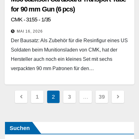
for 90 mm Gun (6 pcs)
CMK - 3155 - 1/35
MAI 16, 2026
Der Bausatz: Als Zubehör für die Resinfigur eines US
Soldaten beim Munitionsladen von CMK, hat der
Hersteller auch noch ein kleines Set mit sechs
verpackten 90 mm Patronen für den…
Weiterlesen
Seitennummerierung
1
2
3
…
39
der
Beiträge
Suchen