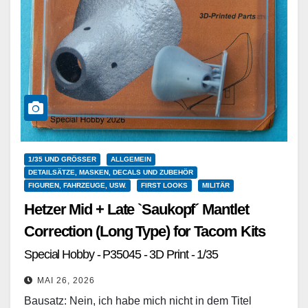
1/35 UND GRÖSSER
ALLGEMEIN
DETAILSÄTZE, MASKEN, DECALS UND ZUBEHÖR
FIGUREN, FAHRZEUGE, USW.
FIRST LOOKS
MILITÄR
Hetzer Mid + Late `Saukopf´ Mantlet
Correction (Long Type) for Tacom Kits
Special Hobby - P35045 - 3D Print - 1/35
MAI 26, 2026
Bausatz: Nein, ich habe mich nicht in dem Titel