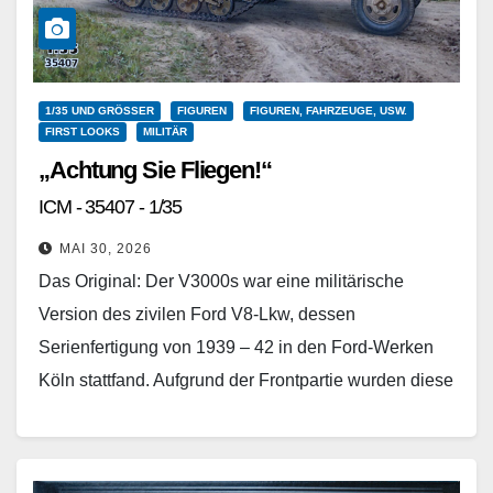
1/35 UND GRÖSSER
FIGUREN
FIGUREN, FAHRZEUGE, USW.
FIRST LOOKS
MILITÄR
„Achtung Sie Fliegen!“
ICM - 35407 - 1/35
MAI 30, 2026
Das Original: Der V3000s war eine militärische
Version des zivilen Ford V8-Lkw, dessen
Serienfertigung von 1939 – 42 in den Ford-Werken
Köln stattfand. Aufgrund der Frontpartie wurden diese
LKWs auch „Barrel-Nose“…
Weiterlesen