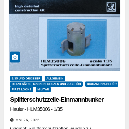
1/35 UND GRÖSSER
ALLGEMEIN
DETAILSÄTZE, MASKEN, DECALS UND ZUBEHÖR
DIORAMENZUBEHÖR
FIRST LOOKS
MILITÄR
Splitterschutzzelle-Einmannbunker
Hauler - HLM35006 - 1/35
MAI 26, 2026
Original: Splitterschutzzellen wurden zu