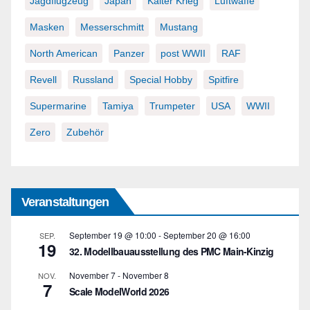
Jagdflugzeug
Japan
Kalter Krieg
Luftwaffe
Masken
Messerschmitt
Mustang
North American
Panzer
post WWII
RAF
Revell
Russland
Special Hobby
Spitfire
Supermarine
Tamiya
Trumpeter
USA
WWII
Zero
Zubehör
Veranstaltungen
September 19 @ 10:00
-
September 20 @ 16:00
SEP.
19
32. Modellbauausstellung des PMC Main-Kinzig
November 7
-
November 8
NOV.
7
Scale ModelWorld 2026