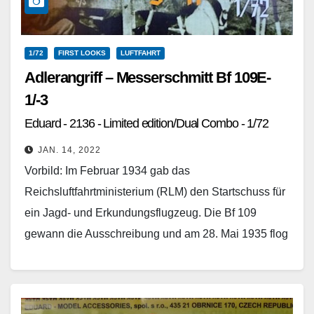
1/72
FIRST LOOKS
LUFTFAHRT
Adlerangriff – Messerschmitt Bf 109E-
1/-3
Eduard - 2136 - Limited edition/Dual Combo - 1/72
JAN. 14, 2022
Vorbild: Im Februar 1934 gab das
Reichsluftfahrtministerium (RLM) den Startschuss für
ein Jagd- und Erkundungsflugzeug. Die Bf 109
gewann die Ausschreibung und am 28. Mai 1935 flog
sie erstmals, interessanter…
Weiterlesen