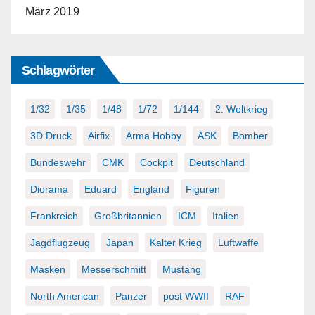
März 2019
Schlagwörter
1/32
1/35
1/48
1/72
1/144
2. Weltkrieg
3D Druck
Airfix
Arma Hobby
ASK
Bomber
Bundeswehr
CMK
Cockpit
Deutschland
Diorama
Eduard
England
Figuren
Frankreich
Großbritannien
ICM
Italien
Jagdflugzeug
Japan
Kalter Krieg
Luftwaffe
Masken
Messerschmitt
Mustang
North American
Panzer
post WWII
RAF