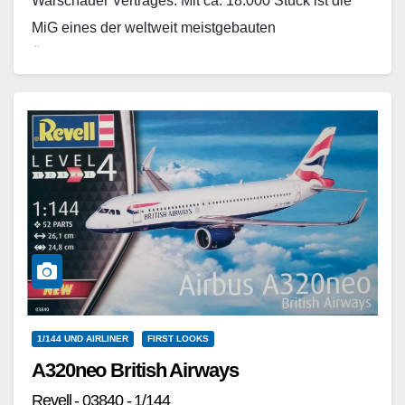
Warschauer Vertrages. Mit ca. 18.000 Stück ist die
MiG eines der weltweit meistgebauten
Überschallflugzeuge, das…
Weiterlesen
1/144 UND AIRLINER
FIRST LOOKS
A320neo British Airways
Revell - 03840 - 1/144