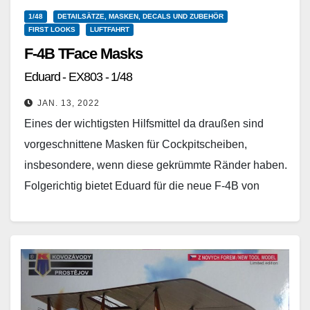
1/48
DETAILSÄTZE, MASKEN, DECALS UND ZUBEHÖR
FIRST LOOKS
LUFTFAHRT
F-4B TFace Masks
Eduard - EX803 - 1/48
JAN. 13, 2022
Eines der wichtigsten Hilfsmittel da draußen sind
vorgeschnittene Masken für Cockpitscheiben,
insbesondere, wenn diese gekrümmte Ränder haben.
Folgerichtig bietet Eduard für die neue F-4B von
Tamiya ein passendes Set an…
Weiterlesen