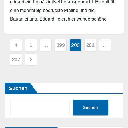
eduard ein Fotoätzteilset herausgebracht. Es enthält
eine mehrfarbig bedruckte Platine und die
Bauanleitung. Eduard liefert hier wunderschöne
Details für das Innere des…
Weiterlesen
Seitennummerierung
1
…
199
200
201
…
der
207
Beiträge
Suchen
Suchen