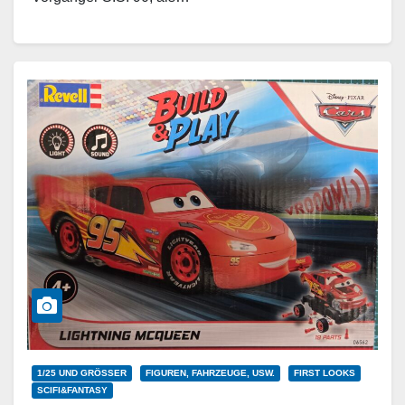
Weiterlesen
1/25 UND GRÖSSER
FIGUREN, FAHRZEUGE, USW.
FIRST LOOKS
SCIFI&FANTASY