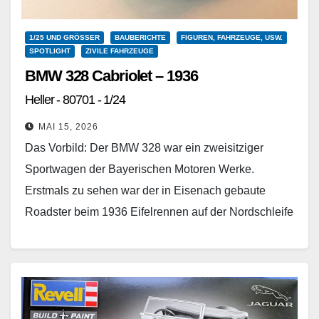
1/25 UND GRÖSSER
BAUBERICHTE
FIGUREN, FAHRZEUGE, USW.
SPOTLIGHT
ZIVILE FAHRZEUGE
BMW 328 Cabriolet – 1936
Heller - 80701 - 1/24
MAI 15, 2026
Das Vorbild: Der BMW 328 war ein zweisitziger
Sportwagen der Bayerischen Motoren Werke.
Erstmals zu sehen war der in Eisenach gebaute
Roadster beim 1936 Eifelrennen auf der Nordschleife
des Nürburgrings, wo er unter Ernst Jakob…
Weiterlesen