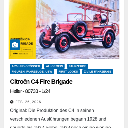
1/25 UND GRÖSSER
ALLGEMEIN
FAHRZEUGE
FIGUREN, FAHRZEUGE, USW.
FIRST LOOKS
ZIVILE FAHRZEUGE
Citroën C4 Fire Brigade
Heller - 80733 - 1/24
FEB. 26, 2026
Original: Die Produktion des C4 in seinen
verschiedenen Ausführungen begann 1928 und
dauerte bis 1932, wobei 1933 noch einige wenige