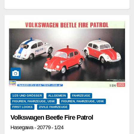
hier vorliegende Bausatz ist eine Wiederauflage
des…
Weiterlesen
1/25 UND GRÖSSER
ALLGEMEIN
FAHRZEUGE
FIGUREN, FAHRZEUGE, USW.
FIGUREN, FAHRZEUGE, USW.
FIRST LOOKS
ZIVILE FAHRZEUGE
Volkswagen Beetle Fire Patrol
Hasegawa - 20779 - 1/24