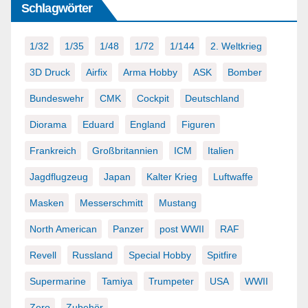
Schlagwörter
1/32
1/35
1/48
1/72
1/144
2. Weltkrieg
3D Druck
Airfix
Arma Hobby
ASK
Bomber
Bundeswehr
CMK
Cockpit
Deutschland
Diorama
Eduard
England
Figuren
Frankreich
Großbritannien
ICM
Italien
Jagdflugzeug
Japan
Kalter Krieg
Luftwaffe
Masken
Messerschmitt
Mustang
North American
Panzer
post WWII
RAF
Revell
Russland
Special Hobby
Spitfire
Supermarine
Tamiya
Trumpeter
USA
WWII
Zero
Zubehör