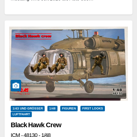
Weiterlesen
1/43 UND GRÖSSER
1/48
FIGUREN
FIRST LOOKS
LUFTFAHRT
Black Hawk Crew
ICM - 48130 - 1/48