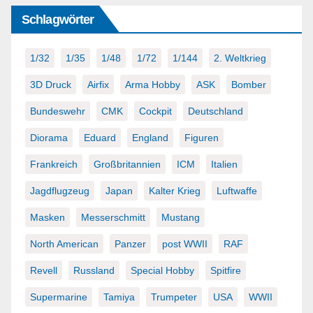
Schlagwörter
1/32
1/35
1/48
1/72
1/144
2. Weltkrieg
3D Druck
Airfix
Arma Hobby
ASK
Bomber
Bundeswehr
CMK
Cockpit
Deutschland
Diorama
Eduard
England
Figuren
Frankreich
Großbritannien
ICM
Italien
Jagdflugzeug
Japan
Kalter Krieg
Luftwaffe
Masken
Messerschmitt
Mustang
North American
Panzer
post WWII
RAF
Revell
Russland
Special Hobby
Spitfire
Supermarine
Tamiya
Trumpeter
USA
WWII