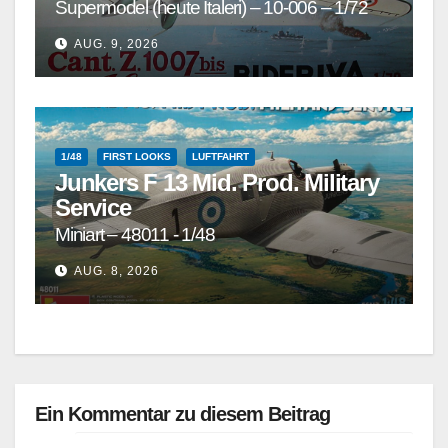
Supermodel (heute Italeri) – 10-006 – 1/72
AUG. 9, 2026
1/48
FIRST LOOKS
LUFTFAHRT
Junkers F 13 Mid. Prod. Military
Service
Miniart – 48011 - 1/48
AUG. 8, 2026
Ein Kommentar zu diesem Beitrag