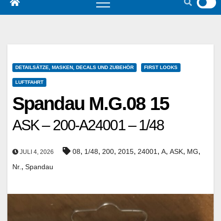
DETAILSÄTZE, MASKEN, DECALS UND ZUBEHÖR
FIRST LOOKS
LUFTFAHRT
Spandau M.G.08 15
ASK – 200-A24001 – 1/48
,
,
,
,
,
,
,
,
08
1/48
200
2015
24001
A
ASK
MG
JULI 4, 2026
,
Nr.
Spandau