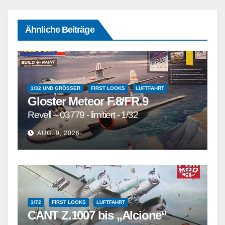
Ähnliche Beiträge
1/32 UND GRÖSSER
FIRST LOOKS
LUFTFAHRT
Gloster Meteor F.8/FR.9
Revell – 03779 - limitiert - 1/32
AUG. 9, 2026
1/72
FIRST LOOKS
LUFTFAHRT
CANT Z.1007 bis „Alcione“