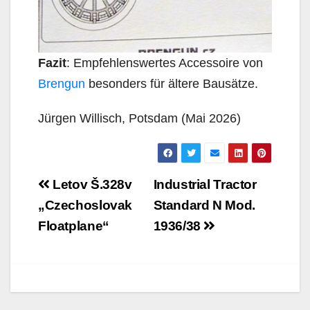
Fazit
: Empfehlenswertes Accessoire von
Brengun
besonders für ältere Bausätze.
Jürgen Willisch, Potsdam (Mai 2026)
Beitragsnavigation
Letov Š.328v
Industrial Tractor
„Czechoslovak
Standard N Mod.
Floatplane“
1936/38