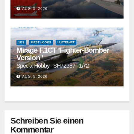
AUG. 5, 2026
1/72
FIRST LOOKS
LUFTFAHRT
Mirage F.1CT ’Fighter-Bomber
Version ‘
Special Hobby - SH72357 - 1/72
AUG. 5, 2026
Schreiben Sie einen
Kommentar