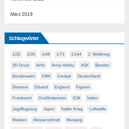
März 2019
Schlagwörter
1/32
1/35
1/48
1/72
1/144
2. Weltkrieg
3D Druck
Airfix
Arma Hobby
ASK
Bomber
Bundeswehr
CMK
Cockpit
Deutschland
Diorama
Eduard
England
Figuren
Frankreich
Großbritannien
ICM
Italien
Jagdflugzeug
Japan
Kalter Krieg
Luftwaffe
Masken
Messerschmitt
Mustang