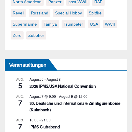
North American
Panzer
post WWII
RAF
Revell
Russland
Special Hobby
Spitfire
Supermarine
Tamiya
Trumpeter
USA
WWII
Zero
Zubehör
Veranstaltungen
August 5
-
August 8
AUG.
5
2026 IPMS/USA National Convention
August 7 @ 9:00
-
August 9 @ 12:00
AUG.
7
30. Deutsche und Internationale Zinnfigurenbörse
(Kulmbach)
18:00
-
21:00
AUG.
7
IPMS Clubabend