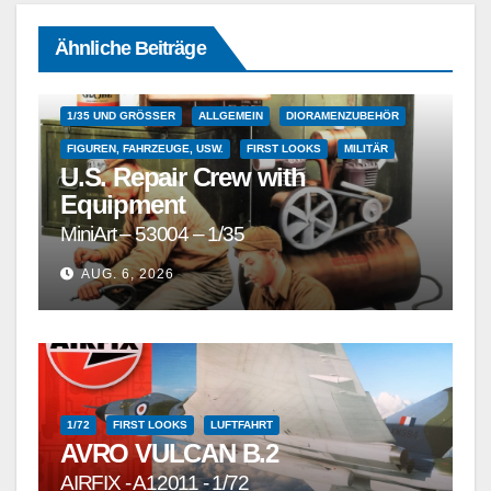
Ähnliche Beiträge
1/35 UND GRÖSSER
ALLGEMEIN
DIORAMENZUBEHÖR
FIGUREN, FAHRZEUGE, USW.
FIRST LOOKS
MILITÄR
U.S. Repair Crew with
Equipment
MiniArt – 53004 – 1/35
AUG. 6, 2026
1/72
FIRST LOOKS
LUFTFAHRT
AVRO VULCAN B.2
AIRFIX - A12011 - 1/72