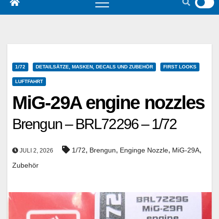
1/72
DETAILSÄTZE, MASKEN, DECALS UND ZUBEHÖR
FIRST LOOKS
LUFTFAHRT
MiG-29A engine nozzles
Brengun – BRL72296 – 1/72
,
,
,
,
1/72
Brengun
Enginge Nozzle
MiG-29A
JULI 2, 2026
Zubehör