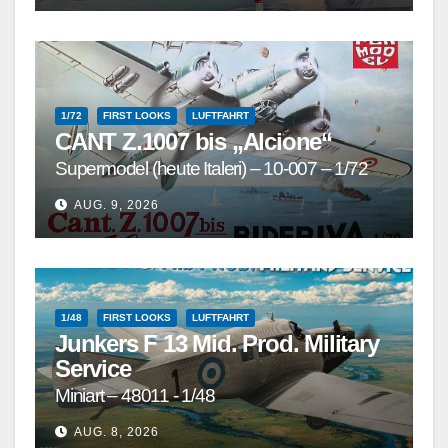
1/72
FIRST LOOKS
LUFTFAHRT
CANT Z.1007 bis „Alcione“
Supermodel (heute Italeri) – 10-007 – 1/72
AUG. 9, 2026
1/48
FIRST LOOKS
LUFTFAHRT
Junkers F 13 Mid. Prod. Military
Service
Miniart – 48011 - 1/48
AUG. 8, 2026