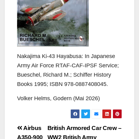
Nakajima Ki-43 Hayabusa: In Japanese
Army Air Force RTAF-CAF-IPSF Service;
Bueschel, Richard M.; Schiffer History
Books 1995; ISBN 978-0887408045.
Volker Helms, Godern (Mai 2026)
Beitragsnavigation
Airbus
British Armored Car Crew –
A350-900
WW2 British Army