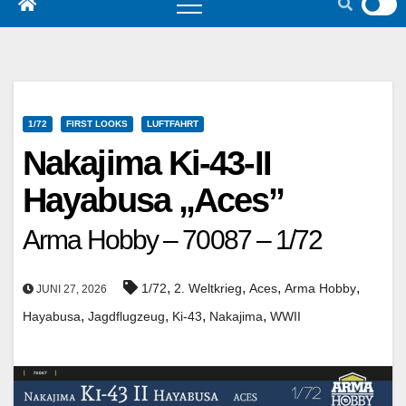
1/72
FIRST LOOKS
LUFTFAHRT
Nakajima Ki-43-II
Hayabusa „Aces”
Arma Hobby – 70087 – 1/72
,
,
,
,
1/72
2. Weltkrieg
Aces
Arma Hobby
JUNI 27, 2026
,
,
,
,
Hayabusa
Jagdflugzeug
Ki-43
Nakajima
WWII