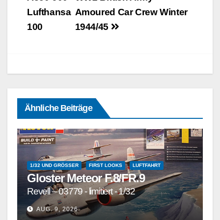
Lufthansa
Amoured Car Crew Winter
100
1944/45
Ähnliche Beiträge
1/32 UND GRÖSSER
FIRST LOOKS
LUFTFAHRT
Gloster Meteor F.8/FR.9
Revell – 03779 - limitiert - 1/32
AUG. 9, 2026