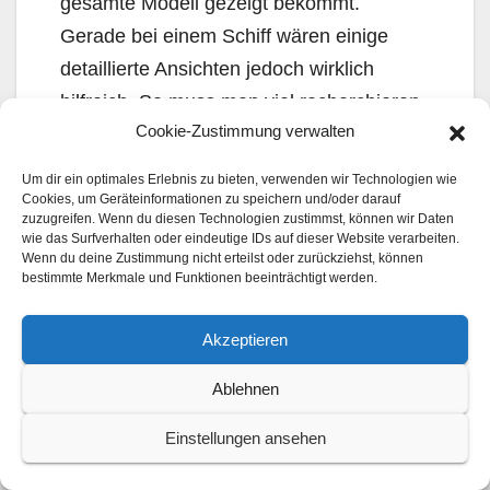
gesamte Modell gezeigt bekommt.
Gerade bei einem Schiff wären einige
detaillierte Ansichten jedoch wirklich
hilfreich. So muss man viel recherchieren,
Cookie-Zustimmung verwalten
um herauszufinden, welche Farbe sich
zum Beispiel hinter dem Schornstein oder
Um dir ein optimales Erlebnis zu bieten, verwenden wir Technologien wie
an anderen schwer einsehbaren
Cookies, um Geräteinformationen zu speichern und/oder darauf
zuzugreifen. Wenn du diesen Technologien zustimmst, können wir Daten
Bereichen befindet. Etwas mehr
wie das Surfverhalten oder eindeutige IDs auf dieser Website verarbeiten.
Wenn du deine Zustimmung nicht erteilst oder zurückziehst, können
Detailtiefe wäre hier schön gewesen,
bestimmte Merkmale und Funktionen beeinträchtigt werden.
beispielsweise separate Ansichten der
Decksaufbauten oder ähnliches.
Akzeptieren
Das gezeigte Farbschema ist typisch
Ablehnen
Trumpeter ohne jegliche Angabe dazu,
Einstellungen ansehen
wann und wo das Schiff so lackiert war.
Ich bin kein Experte, aber die dargestellte