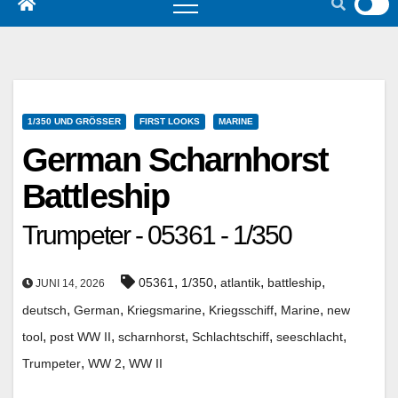
1/350 UND GRÖSSER
FIRST LOOKS
MARINE
German Scharnhorst
Battleship
Trumpeter - 05361 - 1/350
,
,
,
,
05361
1/350
atlantik
battleship
JUNI 14, 2026
,
,
,
,
,
deutsch
German
Kriegsmarine
Kriegsschiff
Marine
new
,
,
,
,
,
tool
post WW II
scharnhorst
Schlachtschiff
seeschlacht
,
,
Trumpeter
WW 2
WW II