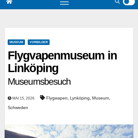
MUSEUM
VORBILDER
Flygvapenmuseum in
Linköping
Museumsbesuch
,
,
,
Flygwapen
Lynköping
Museum
MAI 15, 2026
Schweden