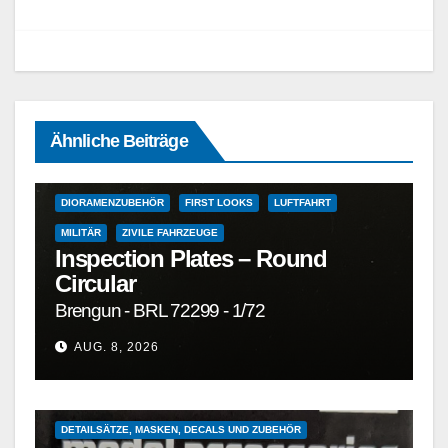
1/72
1/72 UND GRÖSSER
1/72 UND KLEINER
Ähnliche Beiträge
DETAILSÄTZE, MASKEN, DECALS UND ZUBEHÖR
DETAILSÄTZE, MASKEN, DECALS UND ZUBEHÖR
DIORAMENZUBEHÖR
FIRST LOOKS
LUFTFAHRT
MILITÄR
ZIVILE FAHRZEUGE
Inspection Plates – Round
Circular
Brengun - BRL 72299 - 1/72
AUG. 8, 2026
1/72 UND KLEINER
DETAILSÄTZE, MASKEN, DECALS UND ZUBEHÖR