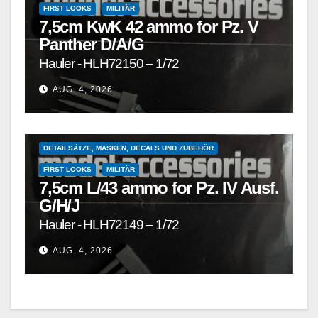
FIRST LOOKS
MILITÄR
7,5cm KwK 42 ammo for Pz. V
Panther D/A/G
Hauler - HLH72150 – 1/72
AUG. 4, 2026
1/72 UND KLEINER
DETAILSÄTZE, MASKEN, DECALS UND ZUBEHÖR
FIRST LOOKS
MILITÄR
7,5cm L/43 ammo for Pz. IV Ausf.
G/H/J
Hauler - HLH72149 – 1/72
AUG. 4, 2026