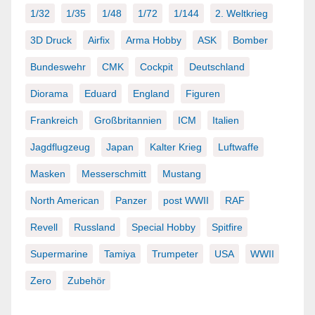
1/32
1/35
1/48
1/72
1/144
2. Weltkrieg
3D Druck
Airfix
Arma Hobby
ASK
Bomber
Bundeswehr
CMK
Cockpit
Deutschland
Diorama
Eduard
England
Figuren
Frankreich
Großbritannien
ICM
Italien
Jagdflugzeug
Japan
Kalter Krieg
Luftwaffe
Masken
Messerschmitt
Mustang
North American
Panzer
post WWII
RAF
Revell
Russland
Special Hobby
Spitfire
Supermarine
Tamiya
Trumpeter
USA
WWII
Zero
Zubehör