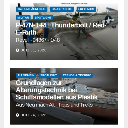
1/48 UND ÄHNLICHE
BAUBERICHTE
LUFTFAHRT
MILITÄR
SPOTLIGHT
P-47N-1-RE Thunderbolt / Red-
E-Ruth
Revell - 04867 - 1/48
JULI 31, 2026
ALLGEMEIN
SPOTLIGHT
TRENDS & TECHNIK
Grundlagen zur
Alterungstechnik bei
Schiffsmodellen aus Plastik
Aus Neu mach Alt - Tipps und Tricks
JULI 24, 2026