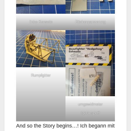
linke Konsole
Rückenpanzerung
Rumpfgitter
umgewidmeter
Igelauspuff
And so the Story begins…! Ich begann mit