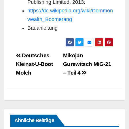
Publishing Limited, 2013;
https://de.wikipedia.org/wiki/Common
wealth_Boomerang
Bauanleitung
Beitragsnavigation
Deutsches
Mikojan
Kleinst-U-Boot
Gurewitsch MiG-21
Molch
– Teil 4
Ähnliche Beiträge