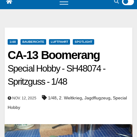
1/48
BAUBERICHTE
LUFTFAHRT
SPOTLIGHT
CA-13 Boomerang
Special Hobby - SH48074 -
Spritzguss - 1/48
,
,
,
1/48
2. Weltkrieg
Jagdflugzeug
Special
NOV. 12, 2025
Hobby