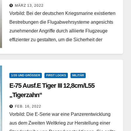
Customscale - 35100 - 1/35
MÄRZ 13, 2022
Vorbild: Bei der deutschen Kriegsmarine existierten
Bestrebungen die Flugabwehrsysteme angesichts
zunehmender Angriffe durch alliierte Flugzeuge
effizienter zu gestalten, um die Sicherheit der
Kriegsschiffe zu verbessern. Eine Idee dazu, die
zumindest…
Weiterlesen
1/35 UND GRÖSSER
FIRST LOOKS
MILITÄR
E-75 Ausf.E Tiger III 12,8cm/L55
„Tigerzahn“
modelcollect - 35016 - 1/35
FEB. 16, 2022
Vorbild: Die E-Serie war eine Panzerentwicklung
aus dem Zweiten Weltkrieg zur Herstellung einer