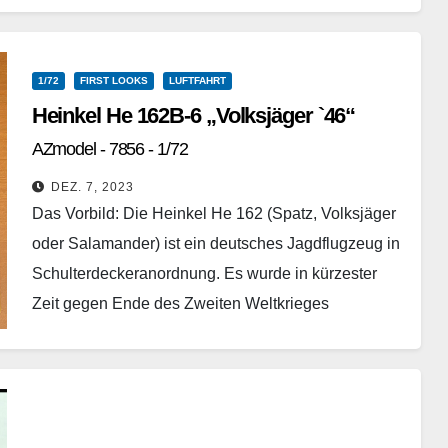
Ziel war die…
Weiterlesen
1/72
FIRST LOOKS
LUFTFAHRT
Heinkel He 162B-6 „Volksjäger `46“
AZmodel - 7856 - 1/72
DEZ. 7, 2023
Das Vorbild: Die Heinkel He 162 (Spatz, Volksjäger
oder Salamander) ist ein deutsches Jagdflugzeug in
Schulterdeckeranordnung. Es wurde in kürzester
Zeit gegen Ende des Zweiten Weltkrieges
entwickelt. Die Tragflächen und…
Weiterlesen