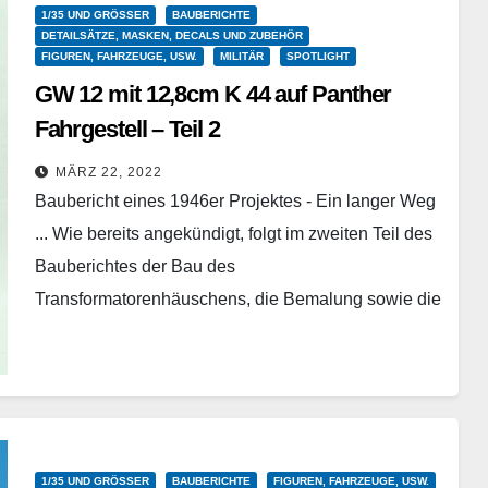
1/35 UND GRÖSSER
BAUBERICHTE
DETAILSÄTZE, MASKEN, DECALS UND ZUBEHÖR
FIGUREN, FAHRZEUGE, USW.
MILITÄR
SPOTLIGHT
GW 12 mit 12,8cm K 44 auf Panther
Fahrgestell – Teil 2
Customscale - 35048 - 1/35
MÄRZ 22, 2022
Baubericht eines 1946er Projektes - Ein langer Weg
... Wie bereits angekündigt, folgt im zweiten Teil des
Bauberichtes der Bau des
Transformatorenhäuschens, die Bemalung sowie die
Gestaltung des Dioramas. Das…
Weiterlesen
1/35 UND GRÖSSER
BAUBERICHTE
FIGUREN, FAHRZEUGE, USW.