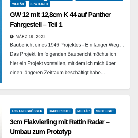
MILITÄR
SPOTLIGHT
GW 12 mit 12,8cm K 44 auf Panther
Fahrgestell – Teil 1
Customscale - 35048 - 1/35
MÄRZ 19, 2022
Baubericht eines 1946 Projektes - Ein langer Weg ...
Das Projekt: Im folgenden Baubericht möchte ich
hier ein Projekt vorstellen, mit dem ich mich über
einen längeren Zeitraum beschäftigt habe.…
Weiterlesen
1/35 UND GRÖSSER
BAUBERICHTE
MILITÄR
SPOTLIGHT
3cm Flakvierling mit Rettin Radar –
Umbau zum Prototyp