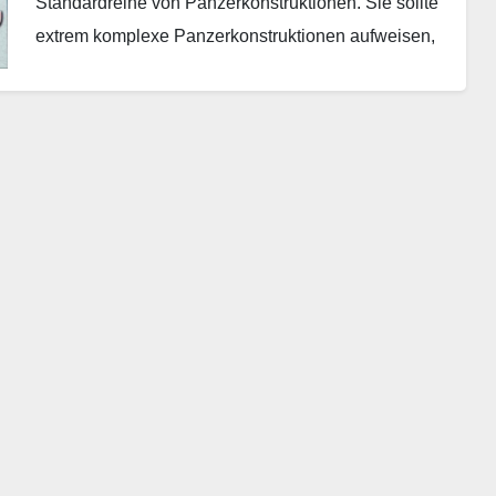
Standardreihe von Panzerkonstruktionen. Sie sollte
extrem komplexe Panzerkonstruktionen aufweisen,
was aber zu schlechten Produktionsraten und
mechanischer Unzuverlässigkeit…
Weiterlesen