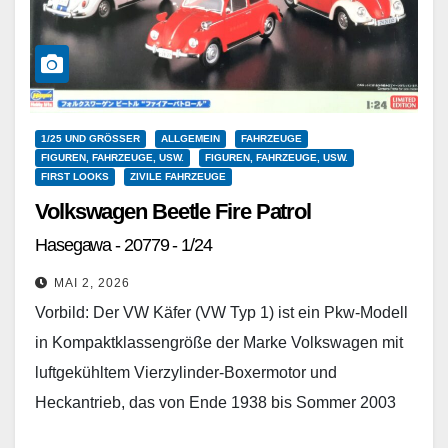
1/25 UND GRÖSSER
ALLGEMEIN
FAHRZEUGE
FIGUREN, FAHRZEUGE, USW.
FIGUREN, FAHRZEUGE, USW.
FIRST LOOKS
ZIVILE FAHRZEUGE
Volkswagen Beetle Fire Patrol
Hasegawa - 20779 - 1/24
MAI 2, 2026
Vorbild: Der VW Käfer (VW Typ 1) ist ein Pkw-Modell
in Kompaktklassengröße der Marke Volkswagen mit
luftgekühltem Vierzylinder-Boxermotor und
Heckantrieb, das von Ende 1938 bis Sommer 2003
gebaut wurde. Mit…