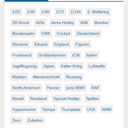
1/32
1/35
1/48
1/72
1/144
2. Weltkrieg
3D Druck
Airfix
Arma Hobby
ASK
Bomber
Bundeswehr
CMK
Cockpit
Deutschland
Diorama
Eduard
England
Figuren
Frankreich
Großbritannien
ICM
Italien
Jagdflugzeug
Japan
Kalter Krieg
Luftwaffe
Masken
Messerschmitt
Mustang
North American
Panzer
post WWII
RAF
Revell
Russland
Special Hobby
Spitfire
Supermarine
Tamiya
Trumpeter
USA
WWII
Zero
Zubehör