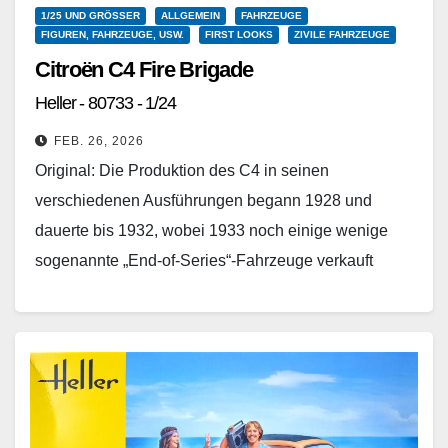
1/25 UND GRÖSSER
ALLGEMEIN
FAHRZEUGE
FIGUREN, FAHRZEUGE, USW.
FIRST LOOKS
ZIVILE FAHRZEUGE
Citroën C4 Fire Brigade
Heller - 80733 - 1/24
FEB. 26, 2026
Original: Die Produktion des C4 in seinen
verschiedenen Ausführungen begann 1928 und
dauerte bis 1932, wobei 1933 noch einige wenige
sogenannte „End-of-Series“-Fahrzeuge verkauft
wurden. Er hatte in seinem ersten Jahr…
Weiterlesen