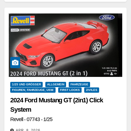
Weiterlesen
1/25 UND GRÖSSER
ALLGEMEIN
FAHRZEUGE
FIGUREN, FAHRZEUGE, USW.
FIRST LOOKS
ZIVILES
2024 Ford Mustang GT (2in1) Click
System
Revell - 07743 - 1/25
APR. 8, 2026