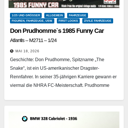
1/25 UND GRÖSSER
ALLGEMEIN
FAHRZEUGE
FIGUREN, FAHRZEUGE, USW.
FIRST LOOKS
ZIVILE FAHRZEUGE
Don Prudhomme`s 1985 Funny Car
Atlantis – M2711 – 1/24
MAI 18, 2026
Geschichte: Don Prudhomme, Spitzname „The
Snake“, ist ein US-amerikanischer Dragster-
Rennfahrer. In seiner 35-jährigen Karriere gewann er
viermal die NHRA FC-Meisterschaft. Prudhomme
wurde 1991 in die Motorsports Hall of Fame of…
Weiterlesen