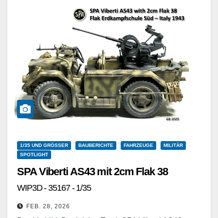
1/35 UND GRÖSSER
BAUBERICHTE
FAHRZEUGE
MILITÄR
SPOTLIGHT
SPA Viberti AS43 mit 2cm Flak 38
WIP3D - 35167 - 1/35
FEB. 28, 2026