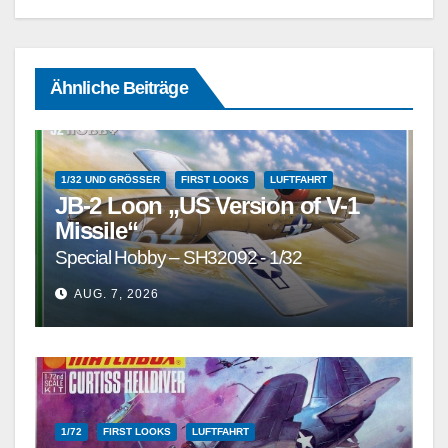
Ähnliche Beiträge
1/32 UND GRÖSSER
FIRST LOOKS
LUFTFAHRT
JB-2 Loon „US Version of V-1
Missile“
Special Hobby – SH32092 - 1/32
AUG. 7, 2026
1/72
FIRST LOOKS
LUFTFAHRT