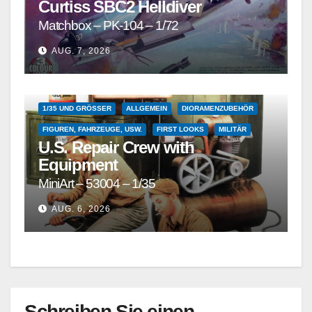
Curtiss SBC2 Helldiver
Matchbox – PK-104 – 1/72
AUG. 7, 2026
1/35 UND GRÖSSER
ALLGEMEIN
DIORAMENZUBEHÖR
FIGUREN, FAHRZEUGE, USW.
FIRST LOOKS
MILITÄR
U.S. Repair Crew with
Equipment
MiniArt – 53004 – 1/35
AUG. 6, 2026
Schreiben Sie einen