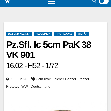
1/72 UND KLEINER
ALLGEMEIN
FIRST LOOKS
MILITÄR
Pz.Sfl. Ic 5cm PaK 38
VK 901
16.02 - H52 - 1/72
,
,
,
5cm Kwk
Leicher Panzer
Panzer II
JULI 9, 2026
,
Prototyp
WWII Deutschland