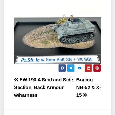
Beitragsnavigation
FW 190 A Seat and Side
Boeing
Section, Back Armour
NB-52 & X-
w/harness
15