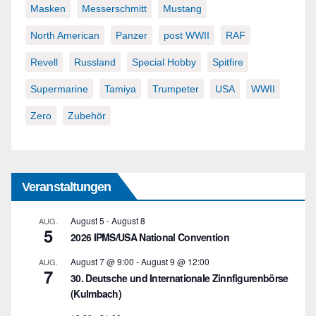
Masken
Messerschmitt
Mustang
North American
Panzer
post WWII
RAF
Revell
Russland
Special Hobby
Spitfire
Supermarine
Tamiya
Trumpeter
USA
WWII
Zero
Zubehör
Veranstaltungen
August 5
-
August 8
AUG.
5
2026 IPMS/USA National Convention
August 7 @ 9:00
-
August 9 @ 12:00
AUG.
7
30. Deutsche und Internationale Zinnfigurenbörse
(Kulmbach)