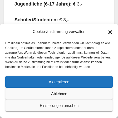
Jugendliche (6-17 Jahre):
€ 3,-
Schüler/Studenten:
€ 3,-
Cookie-Zustimmung verwalten
Gruppen ab 15 Personen:
€ 3,- pro
Person
Um dir ein optimales Erlebnis zu bieten, verwenden wir Technologien wie
Cookies, um Geräteinformationen zu speichern und/oder darauf
zuzugreifen. Wenn du diesen Technologien zustimmst, können wir Daten
wie das Surfverhalten oder eindeutige IDs auf dieser Website verarbeiten.
Führungen:
Auf Anfrage
Wenn du deine Zustimmung nicht erteilst oder zurückziehst, können
bestimmte Merkmale und Funktionen beeinträchtigt werden.
A. Sch. (Mai 2026)
Akzeptieren
Ablehnen
Beitragsnavigation
Leopard
25. Internationale
2A5
Modellbautage des PMC
Einstellungen ansehen
Rundgang
Thüringen