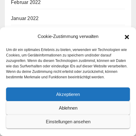
Februar 2022
Januar 2022
Dezember 2021
Cookie-Zustimmung verwalten
Um dir ein optimales Erlebnis zu bieten, verwenden wir Technologien wie
November 2021
Cookies, um Geräteinformationen zu speichern und/oder darauf
zuzugreifen. Wenn du diesen Technologien zustimmst, können wir Daten
März 2019
wie das Surfverhalten oder eindeutige IDs auf dieser Website verarbeiten.
Wenn du deine Zustimmung nicht erteilst oder zurückziehst, können
bestimmte Merkmale und Funktionen beeinträchtigt werden.
Schlagwörter
Akzeptieren
Ablehnen
1/32
1/35
1/48
1/72
1/144
2. Weltkrieg
3D Druck
Airfix
Arma Hobby
ASK
Bomber
Einstellungen ansehen
Bundeswehr
CMK
Cockpit
Deutschland