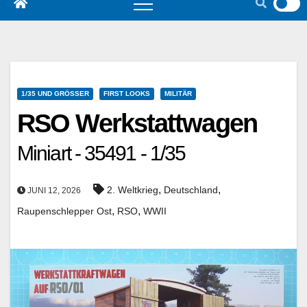
1/35 UND GRÖSSER
FIRST LOOKS
MILITÄR
RSO Werkstattwagen
Miniart - 35491 - 1/35
,
,
2. Weltkrieg
Deutschland
JUNI 12, 2026
,
,
Raupenschlepper Ost
RSO
WWII