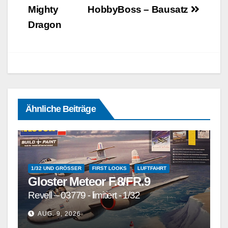
Mighty
HobbyBoss – Bausatz
Dragon
Ähnliche Beiträge
1/32 UND GRÖSSER
FIRST LOOKS
LUFTFAHRT
Gloster Meteor F.8/FR.9
Revell – 03779 - limitiert - 1/32
AUG. 9, 2026