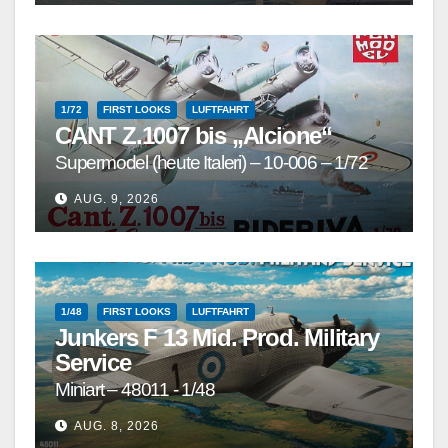
1/72
FIRST LOOKS
LUFTFAHRT
CANT Z.1007 bis „Alcione“
Supermodel (heute Italeri) – 10-006 – 1/72
AUG. 9, 2026
1/48
FIRST LOOKS
LUFTFAHRT
Junkers F 13 Mid. Prod. Military
Service
Miniart – 48011 - 1/48
AUG. 8, 2026