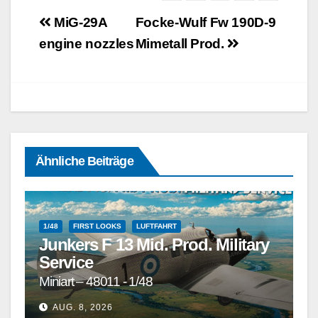
Beitragsnavigation
MiG-29A
Focke-Wulf Fw 190D-9
engine nozzles
Mimetall Prod.
Ähnliche Beiträge
1/48
FIRST LOOKS
LUFTFAHRT
Junkers F 13 Mid. Prod. Military
Service
Miniart – 48011 - 1/48
1/72
1/72 UND GRÖSSER
1/72 UND KLEINER
AUG. 8, 2026