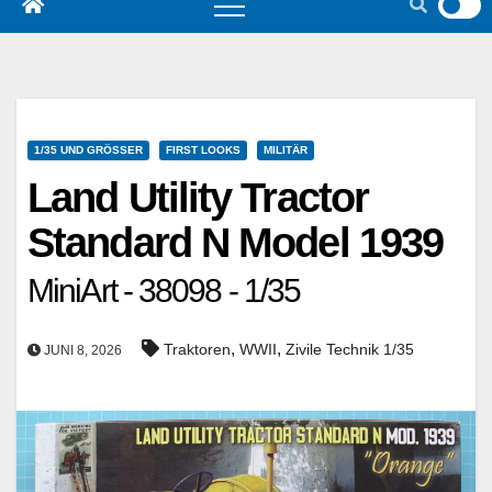
1/35 UND GRÖSSER
FIRST LOOKS
MILITÄR
Land Utility Tractor
Standard N Model 1939
MiniArt - 38098 - 1/35
,
,
Traktoren
WWII
Zivile Technik 1/35
JUNI 8, 2026