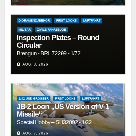
DETAILSÄTZE, MASKEN, DECALS UND ZUBEHÖR
DETAILSÄTZE, MASKEN, DECALS UND ZUBEHÖR
DIORAMENZUBEHÖR
FIRST LOOKS
LUFTFAHRT
MILITÄR
ZIVILE FAHRZEUGE
Inspection Plates – Round
Circular
Brengun - BRL 72299 - 1/72
AUG. 8, 2026
1/32 UND GRÖSSER
FIRST LOOKS
LUFTFAHRT
JB-2 Loon „US Version of V-1
Missile“
Special Hobby – SH32092 - 1/32
AUG. 7, 2026