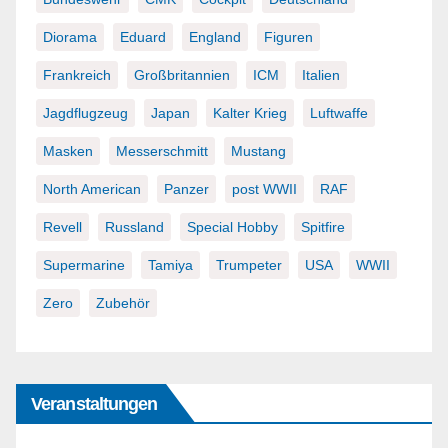
Diorama
Eduard
England
Figuren
Frankreich
Großbritannien
ICM
Italien
Jagdflugzeug
Japan
Kalter Krieg
Luftwaffe
Masken
Messerschmitt
Mustang
North American
Panzer
post WWII
RAF
Revell
Russland
Special Hobby
Spitfire
Supermarine
Tamiya
Trumpeter
USA
WWII
Zero
Zubehör
Veranstaltungen