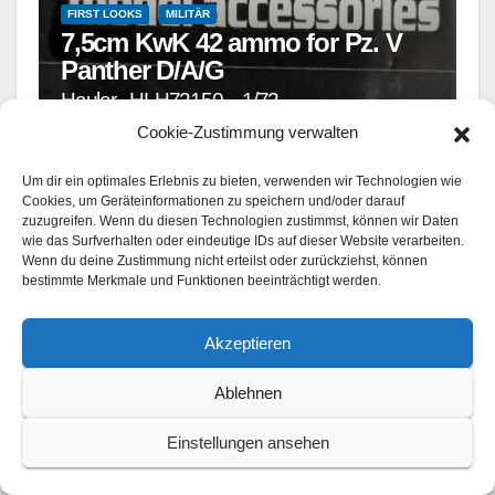
FIRST LOOKS
MILITÄR
7,5cm KwK 42 ammo for Pz. V
Panther D/A/G
Hauler - HLH72150 – 1/72
Cookie-Zustimmung verwalten
AUG. 4, 2026
Um dir ein optimales Erlebnis zu bieten, verwenden wir Technologien wie
Cookies, um Geräteinformationen zu speichern und/oder darauf
zuzugreifen. Wenn du diesen Technologien zustimmst, können wir Daten
wie das Surfverhalten oder eindeutige IDs auf dieser Website verarbeiten.
Wenn du deine Zustimmung nicht erteilst oder zurückziehst, können
bestimmte Merkmale und Funktionen beeinträchtigt werden.
Schreiben Sie einen
Kommentar
Akzeptieren
Ihre E-Mail-Adresse wird nicht veröffentlicht.
Ablehnen
Erforderliche Felder sind mit
*
markiert
Einstellungen ansehen
Kommentar
*