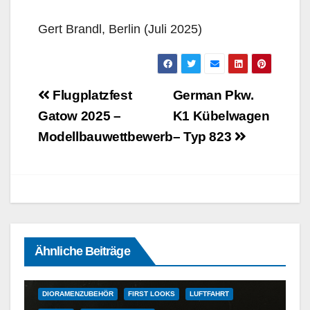
Gert Brandl, Berlin (Juli 2025)
Beitragsnavigation
Flugplatzfest
German Pkw.
Gatow 2025 –
K1 Kübelwagen
Modellbauwettbewerb
– Typ 823
1/72
1/72 UND GRÖSSER
1/72 UND KLEINER
Ähnliche Beiträge
DETAILSÄTZE, MASKEN, DECALS UND ZUBEHÖR
DETAILSÄTZE, MASKEN, DECALS UND ZUBEHÖR
DIORAMENZUBEHÖR
FIRST LOOKS
LUFTFAHRT