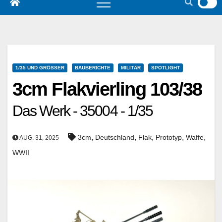
1/35 UND GRÖSSER
BAUBERICHTE
MILITÄR
SPOTLIGHT
3cm Flakvierling 103/38
Das Werk - 35004 - 1/35
,
,
,
,
,
3cm
Deutschland
Flak
Prototyp
Waffe
AUG. 31, 2025
WWII