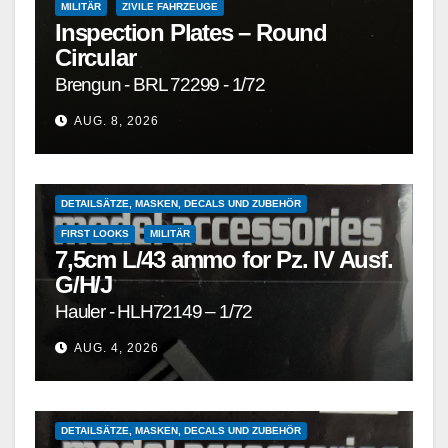
MILITÄR
ZIVILE FAHRZEUGE
Inspection Plates – Round
Circular
Brengun - BRL 72299 - 1/72
AUG. 8, 2026
1/72 UND KLEINER
DETAILSÄTZE, MASKEN, DECALS UND ZUBEHÖR
FIRST LOOKS
MILITÄR
7,5cm L/43 ammo for Pz. IV Ausf.
G/H/J
Hauler - HLH72149 – 1/72
AUG. 4, 2026
1/72 UND KLEINER
DETAILSÄTZE, MASKEN, DECALS UND ZUBEHÖR