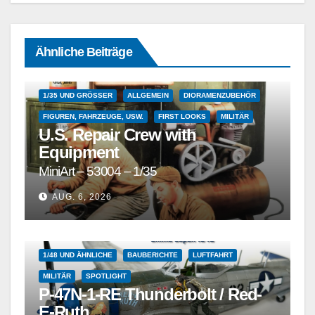
Ähnliche Beiträge
1/35 UND GRÖSSER
ALLGEMEIN
DIORAMENZUBEHÖR
FIGUREN, FAHRZEUGE, USW.
FIRST LOOKS
MILITÄR
U.S. Repair Crew with
Equipment
MiniArt – 53004 – 1/35
AUG. 6, 2026
1/48 UND ÄHNLICHE
BAUBERICHTE
LUFTFAHRT
MILITÄR
SPOTLIGHT
P-47N-1-RE Thunderbolt / Red-
E-Ruth