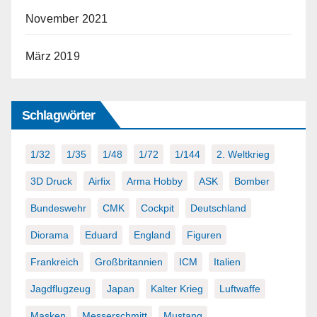
November 2021
März 2019
Schlagwörter
1/32
1/35
1/48
1/72
1/144
2. Weltkrieg
3D Druck
Airfix
Arma Hobby
ASK
Bomber
Bundeswehr
CMK
Cockpit
Deutschland
Diorama
Eduard
England
Figuren
Frankreich
Großbritannien
ICM
Italien
Jagdflugzeug
Japan
Kalter Krieg
Luftwaffe
Masken
Messerschmitt
Mustang