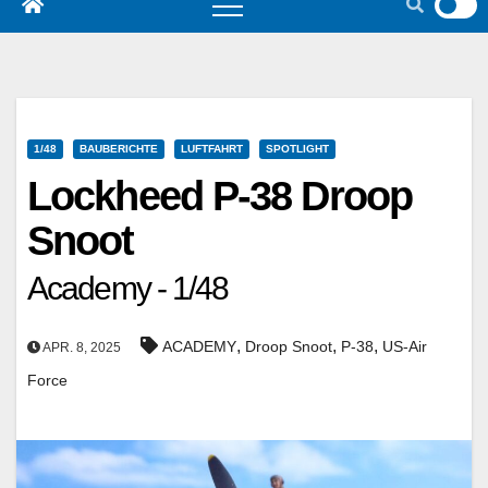
1/48
BAUBERICHTE
LUFTFAHRT
SPOTLIGHT
Lockheed P-38 Droop
Snoot
Academy - 1/48
,
,
,
ACADEMY
Droop Snoot
P-38
US-Air
APR. 8, 2025
Force