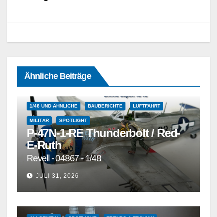
Ähnliche Beiträge
1/48 UND ÄHNLICHE
BAUBERICHTE
LUFTFAHRT
MILITÄR
SPOTLIGHT
P-47N-1-RE Thunderbolt / Red-
E-Ruth
Revell - 04867 - 1/48
JULI 31, 2026