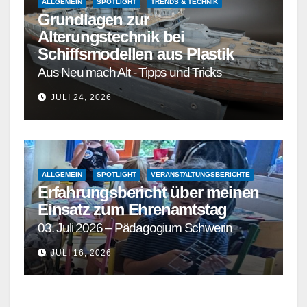
ALLGEMEIN
SPOTLIGHT
TRENDS & TECHNIK
Grundlagen zur
Alterungstechnik bei
Schiffsmodellen aus Plastik
Aus Neu mach Alt - Tipps und Tricks
JULI 24, 2026
ALLGEMEIN
SPOTLIGHT
VERANSTALTUNGSBERICHTE
Erfahrungsbericht über meinen
Einsatz zum Ehrenamtstag
03. Juli 2026 – Pädagogium Schwerin
JULI 16, 2026