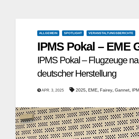
ALLGEMEIN
SPOTLIGHT
VERANSTALTUNGSBERICHTE
IPMS Pokal – EME G
IPMS Pokal – Flugzeuge na
deutscher Herstellung
,
,
,
,
2025
EME
Fairey
Gannet
IP
APR. 3, 2025