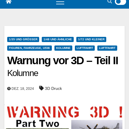
1/35 UND GRÖSSER
1/48 UND ÄHNLICHE
1/72 UND KLEINER
FIGUREN, FAHRZEUGE, USW.
KOLUMNE
LUFTFAHRT
LUFTFAHRT
Warnung vor 3D – Teil II
Kolumne
3D Druck
DEZ. 18, 2024