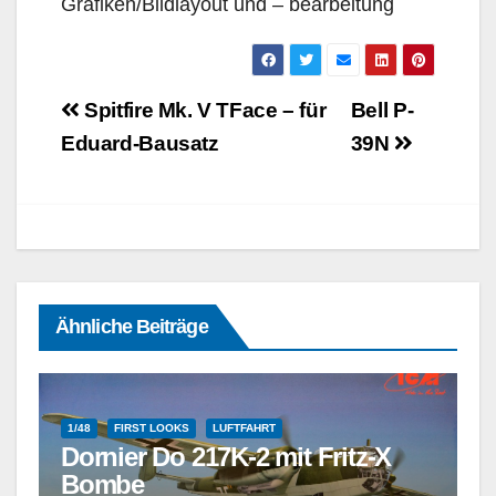
Grafiken/Bildlayout und – bearbeitung
Beitragsnavigation
Spitfire Mk. V TFace – für
Bell P-
Eduard-Bausatz
39N
Ähnliche Beiträge
1/48
FIRST LOOKS
LUFTFAHRT
Dornier Do 217K-2 mit Fritz-X
Bombe