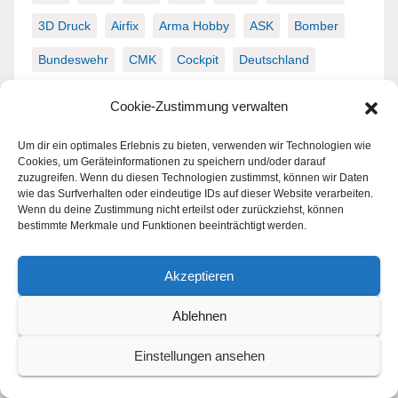
3D Druck
Airfix
Arma Hobby
ASK
Bomber
Bundeswehr
CMK
Cockpit
Deutschland
Diorama
Eduard
England
Figuren
Cookie-Zustimmung verwalten
Frankreich
Großbritannien
ICM
Italien
Um dir ein optimales Erlebnis zu bieten, verwenden wir Technologien wie
Jagdflugzeug
Japan
Kalter Krieg
Luftwaffe
Cookies, um Geräteinformationen zu speichern und/oder darauf
zuzugreifen. Wenn du diesen Technologien zustimmst, können wir Daten
wie das Surfverhalten oder eindeutige IDs auf dieser Website verarbeiten.
Masken
Messerschmitt
Mustang
Wenn du deine Zustimmung nicht erteilst oder zurückziehst, können
bestimmte Merkmale und Funktionen beeinträchtigt werden.
North American
Panzer
post WWII
RAF
Revell
Russland
Special Hobby
Spitfire
Akzeptieren
Supermarine
Tamiya
Trumpeter
USA
WWII
Ablehnen
Zero
Zubehör
Einstellungen ansehen