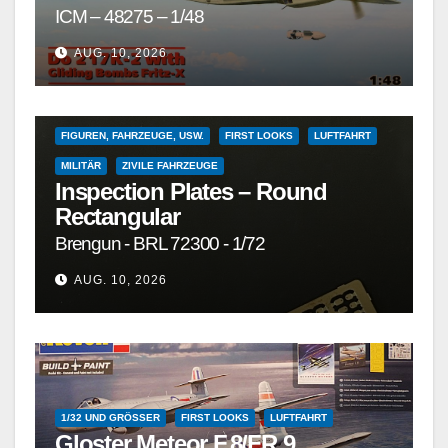
ICM – 48275 – 1/48
1/72 UND GRÖSSER
1/72 UND KLEINER
AUG. 10, 2026
DETAILSÄTZE, MASKEN, DECALS UND ZUBEHÖR
DETAILSÄTZE, MASKEN, DECALS UND ZUBEHÖR
FIGUREN, FAHRZEUGE, USW.
FIRST LOOKS
LUFTFAHRT
MILITÄR
ZIVILE FAHRZEUGE
Inspection Plates – Round
Rectangular
Brengun - BRL 72300 - 1/72
AUG. 10, 2026
1/32 UND GRÖSSER
FIRST LOOKS
LUFTFAHRT
Gloster Meteor F.8/FR.9