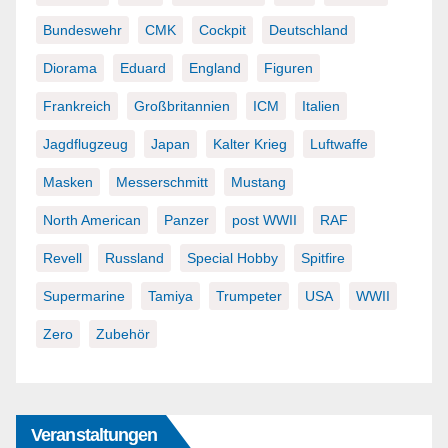
Bundeswehr
CMK
Cockpit
Deutschland
Diorama
Eduard
England
Figuren
Frankreich
Großbritannien
ICM
Italien
Jagdflugzeug
Japan
Kalter Krieg
Luftwaffe
Masken
Messerschmitt
Mustang
North American
Panzer
post WWII
RAF
Revell
Russland
Special Hobby
Spitfire
Supermarine
Tamiya
Trumpeter
USA
WWII
Zero
Zubehör
Veranstaltungen