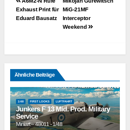
Beitragsnavigation
A6M2-N Rufe
Mikojan Gurewitsch
Exhaust Print für
MiG-21MF
Eduard Bausatz
Interceptor
Weekend
Ähnliche Beiträge
1/48
FIRST LOOKS
LUFTFAHRT
Junkers F 13 Mid. Prod. Military
Service
Miniart – 48011 - 1/48