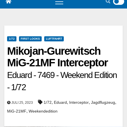
1/72
FIRST LOOKS
LUFTFAHRT
Mikojan-Gurewitsch
MiG-21MF Interceptor
Eduard - 7469 - Weekend Edition
- 1/72
,
,
,
,
1/72
Eduard
Interceptor
Jagdflugzeug
JULI 25, 2023
,
MiG-21MF
Weekendedition