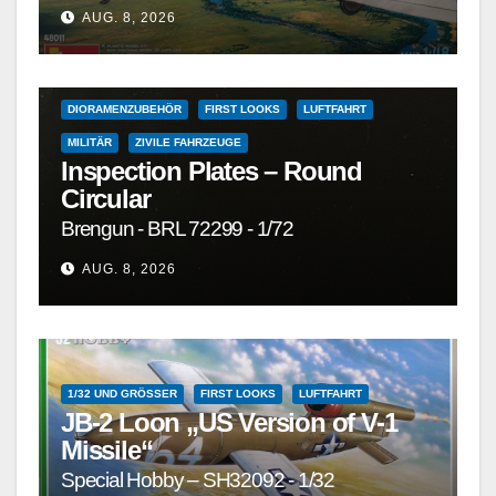
1/72
1/72 UND GRÖSSER
1/72 UND KLEINER
AUG. 8, 2026
DETAILSÄTZE, MASKEN, DECALS UND ZUBEHÖR
DETAILSÄTZE, MASKEN, DECALS UND ZUBEHÖR
DIORAMENZUBEHÖR
FIRST LOOKS
LUFTFAHRT
MILITÄR
ZIVILE FAHRZEUGE
Inspection Plates – Round
Circular
Brengun - BRL 72299 - 1/72
AUG. 8, 2026
1/32 UND GRÖSSER
FIRST LOOKS
LUFTFAHRT
JB-2 Loon „US Version of V-1
Missile“
Special Hobby – SH32092 - 1/32