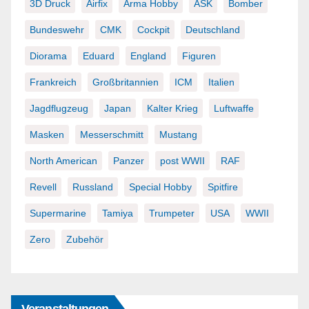
3D Druck
Airfix
Arma Hobby
ASK
Bomber
Bundeswehr
CMK
Cockpit
Deutschland
Diorama
Eduard
England
Figuren
Frankreich
Großbritannien
ICM
Italien
Jagdflugzeug
Japan
Kalter Krieg
Luftwaffe
Masken
Messerschmitt
Mustang
North American
Panzer
post WWII
RAF
Revell
Russland
Special Hobby
Spitfire
Supermarine
Tamiya
Trumpeter
USA
WWII
Zero
Zubehör