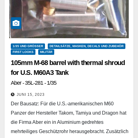
1/35 UND GRÖSSER
DETAILSÄTZE, MASKEN, DECALS UND ZUBEHÖR
FIRST LOOKS
MILITÄR
105mm M-68 barrel with thermal shroud
for U.S. M60A3 Tank
Aber - 35L-281 - 1/35
JUNI 15, 2023
Der Bausatz: Für die U.S.-amerikanischen M60
Panzer der Hersteller Takom, Tamiya und Dragon hat
die Firma Aber ein in Aluminium gedrehtes
mehrteiliges Geschützrohr herausgebracht. Zusätzlich