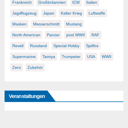
Frankreich
Großbritannien
ICM
Italien
Jagdflugzeug
Japan
Kalter Krieg
Luftwaffe
Masken
Messerschmitt
Mustang
North American
Panzer
post WWII
RAF
Revell
Russland
Special Hobby
Spitfire
Supermarine
Tamiya
Trumpeter
USA
WWII
Zero
Zubehör
Veranstaltungen