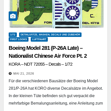
1/72
DETAILSÄTZE, MASKEN, DECALS UND ZUBEHÖR
FIRST LOOKS
LUFTFAHRT
Boeing Model 281 (P-26A Late) –
Nationalist Chinese Air Force Pt. 2
KORA – NDT 72055 – Decals – 1/72
MAI 21, 2026
Für die verschiedenen Bausätze der Boeing Model
281/P-26A hat KORO diverse Decalsätze im Angebot.
In der kleinen Tüte befinden sich gut verpackt die
mehrfarbige Bemalungsanleitung, eine Anleitung zum
Umgang mit…