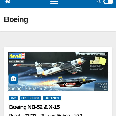
Boeing
1/72
FIRST LOOKS
LUFTFAHRT
Boeing NB-52 & X-15
Revell – 03793 – Platinum Edition – 1/72