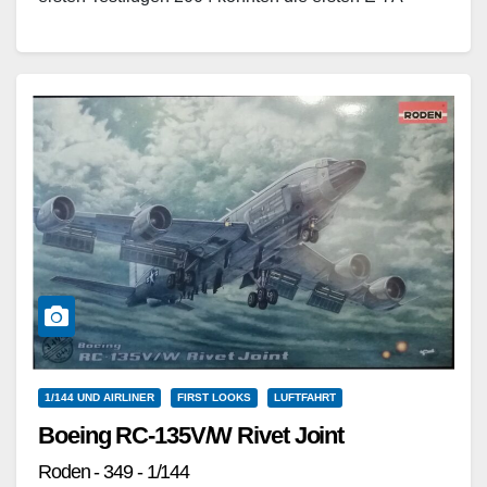
2009…
Weiterlesen
1/144 UND AIRLINER
FIRST LOOKS
LUFTFAHRT
Boeing RC-135V/W Rivet Joint
Roden - 349 - 1/144