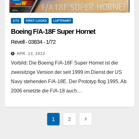
1/72
FIRST LOOKS
LUFTFAHRT
Boeing F/A-18F Super Hornet
Revell - 03834 - 1/72
APR. 13, 2022
Vorbild: Die Boeing F/A-18F Super Hornet ist die
zweisitzige Version der seit 1999 im Dienst der US
Navy stehenden F/A-18E. Der Prototyp flog 1995. Ab
2006 ersetzte die F/A-18 auch…
Weiterlesen
Seitennummerierung
1
2
der