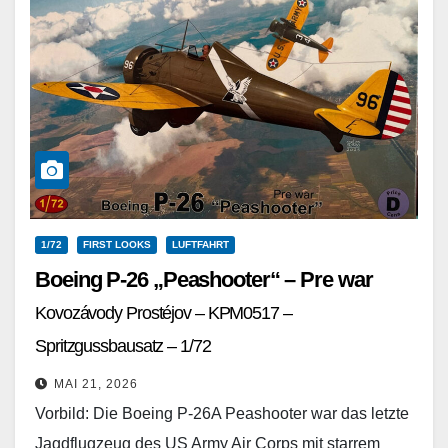
1/72
FIRST LOOKS
LUFTFAHRT
Boeing P-26 „Peashooter“ – Pre war
Kovozávody Prostéjov – KPM0517 –
Spritzgussbausatz – 1/72
MAI 21, 2026
Vorbild: Die Boeing P-26A Peashooter war das letzte
Jagdflugzeug des US Army Air Corps mit starrem