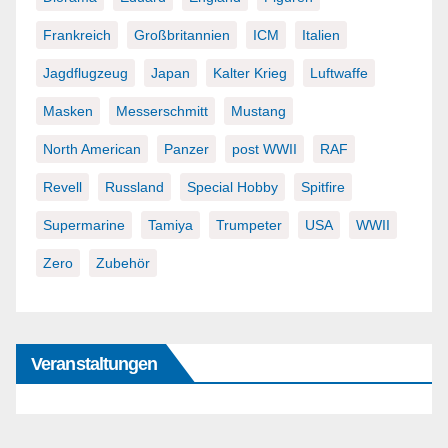
Frankreich
Großbritannien
ICM
Italien
Jagdflugzeug
Japan
Kalter Krieg
Luftwaffe
Masken
Messerschmitt
Mustang
North American
Panzer
post WWII
RAF
Revell
Russland
Special Hobby
Spitfire
Supermarine
Tamiya
Trumpeter
USA
WWII
Zero
Zubehör
Veranstaltungen