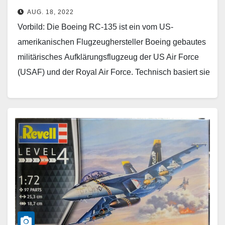
AUG. 18, 2022
Vorbild: Die Boeing RC-135 ist ein vom US-
amerikanischen Flugzeughersteller Boeing gebautes
militärisches Aufklärungsflugzeug der US Air Force
(USAF) und der Royal Air Force. Technisch basiert sie
auf dem Transportflugzeug Boeing C-135, das mit
spezieller Ausrüstung vor allem für
strategische elektronische Aufklärung (ELINT)
und Fernmeldeaufklärung (COMINT) versehen…
Weiterlesen