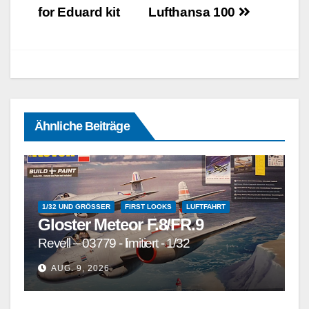
for Eduard kit
Lufthansa 100
Ähnliche Beiträge
1/32 UND GRÖSSER
FIRST LOOKS
LUFTFAHRT
Gloster Meteor F.8/FR.9
Revell – 03779 - limitiert - 1/32
AUG. 9, 2026