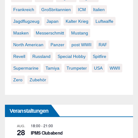
Frankreich
Großbritannien
ICM
Italien
Jagdflugzeug
Japan
Kalter Krieg
Luftwaffe
Masken
Messerschmitt
Mustang
North American
Panzer
post WWII
RAF
Revell
Russland
Special Hobby
Spitfire
Supermarine
Tamiya
Trumpeter
USA
WWII
Zero
Zubehör
Veranstaltungen
18:00
-
21:00
AUG.
28
IPMS Clubabend