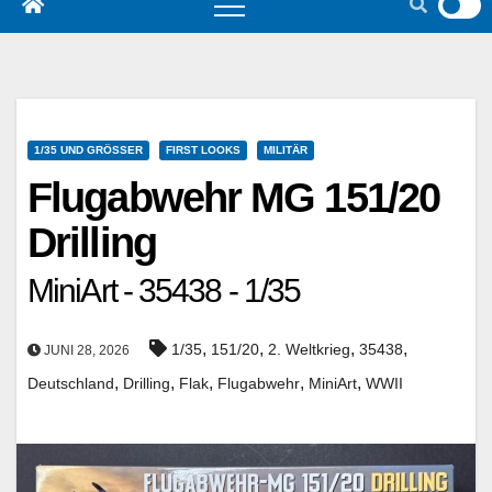
1/35 UND GRÖSSER
FIRST LOOKS
MILITÄR
Flugabwehr MG 151/20
Drilling
MiniArt - 35438 - 1/35
,
,
,
,
1/35
151/20
2. Weltkrieg
35438
JUNI 28, 2026
,
,
,
,
,
Deutschland
Drilling
Flak
Flugabwehr
MiniArt
WWII