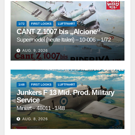
1/72
FIRST LOOKS
LUFTFAHRT
CANT Z.1007 bis „Alcione“
Supermodel (heute Italeri) – 10-006 – 1/72
AUG. 9, 2026
1/48
FIRST LOOKS
LUFTFAHRT
Junkers F 13 Mid. Prod. Military
Service
Miniart – 48011 - 1/48
AUG. 8, 2026