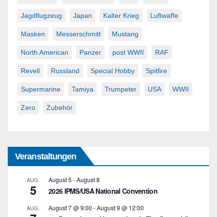
Jagdflugzeug
Japan
Kalter Krieg
Luftwaffe
Masken
Messerschmitt
Mustang
North American
Panzer
post WWII
RAF
Revell
Russland
Special Hobby
Spitfire
Supermarine
Tamiya
Trumpeter
USA
WWII
Zero
Zubehör
Veranstaltungen
August 5
-
August 8
AUG.
5
2026 IPMS/USA National Convention
August 7 @ 9:00
-
August 9 @ 12:00
AUG.