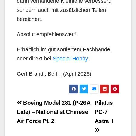
darin vorhandene Kleinteile verbessert,
sondern auch mit zusätzlichen Teilen
bereichert.
Absolut empfehlenswert!
Erhältlich im gut sortiertem Fachhandel
oder direkt bei
Special Hobby
.
Gert Brandl, Berlin (April 2026)
Beitragsnavigation
Boeing Model 281 (P-26A
Pilatus
Late) – Nationalist Chinese
PC-7
Air Force Pt. 2
Astra II