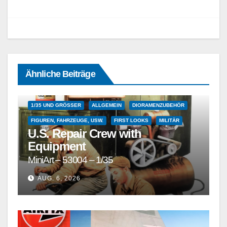
Ähnliche Beiträge
1/35 UND GRÖSSER
ALLGEMEIN
DIORAMENZUBEHÖR
FIGUREN, FAHRZEUGE, USW.
FIRST LOOKS
MILITÄR
U.S. Repair Crew with
Equipment
MiniArt – 53004 – 1/35
AUG. 6, 2026