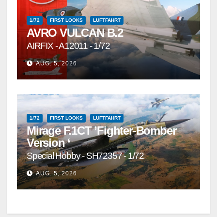
1/72
FIRST LOOKS
LUFTFAHRT
AVRO VULCAN B.2
AIRFIX - A12011 - 1/72
AUG. 5, 2026
1/72
FIRST LOOKS
LUFTFAHRT
Mirage F.1CT ’Fighter-Bomber
Version ‘
Special Hobby - SH72357 - 1/72
AUG. 5, 2026