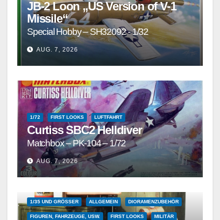
JB-2 Loon „US Version of V-1
Missile“
Special Hobby – SH32092 - 1/32
AUG. 7, 2026
1/72
FIRST LOOKS
LUFTFAHRT
Curtiss SBC2 Helldiver
Matchbox – PK-104 – 1/72
AUG. 7, 2026
1/35 UND GRÖSSER
ALLGEMEIN
DIORAMENZUBEHÖR
FIGUREN, FAHRZEUGE, USW.
FIRST LOOKS
MILITÄR