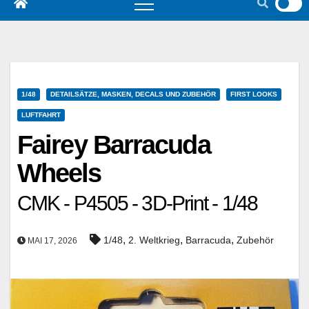
1/48
DETAILSÄTZE, MASKEN, DECALS UND ZUBEHÖR
FIRST LOOKS
LUFTFAHRT
Fairey Barracuda
Wheels
CMK - P4505 - 3D-Print - 1/48
,
,
,
1/48
2. Weltkrieg
Barracuda
Zubehör
MAI 17, 2026