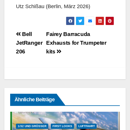
Utz Schißau (Berlin, März 2026)
Beitragsnavigation
Bell
Fairey Barracuda
JetRanger
Exhausts for Trumpeter
206
kits
Ähnliche Beiträge
1/32 UND GRÖSSER
FIRST LOOKS
LUFTFAHRT