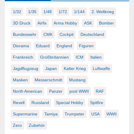
1/32
1/35
1/48
1/72
1/144
2. Weltkrieg
3D Druck
Airfix
Arma Hobby
ASK
Bomber
Bundeswehr
CMK
Cockpit
Deutschland
Diorama
Eduard
England
Figuren
Frankreich
Großbritannien
ICM
Italien
Jagdflugzeug
Japan
Kalter Krieg
Luftwaffe
Masken
Messerschmitt
Mustang
North American
Panzer
post WWII
RAF
Revell
Russland
Special Hobby
Spitfire
Supermarine
Tamiya
Trumpeter
USA
WWII
Zero
Zubehör