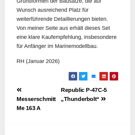
Grundformen der Bausätze, die auf
Wunsch ausreichend Platz für
weiterführende Detaillierungen bieten.
Von meiner Seite aus erhält dieses Set
eine klare Kaufempfehlung, insbesondere
für Anfänger im Marinemodellbau.
RH (Januar 2026)
Beitragsnavigation
Republic P-47C-5
Messerschmitt
„Thunderbolt“
Me 163 A