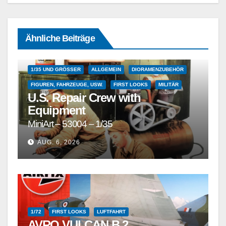
Ähnliche Beiträge
1/35 UND GRÖSSER
ALLGEMEIN
DIORAMENZUBEHÖR
FIGUREN, FAHRZEUGE, USW.
FIRST LOOKS
MILITÄR
U.S. Repair Crew with
Equipment
MiniArt – 53004 – 1/35
AUG. 6, 2026
1/72
FIRST LOOKS
LUFTFAHRT
AVRO VULCAN B.2