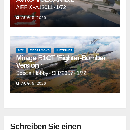
AIRFIX - A12011 - 1/72
AUG. 5, 2026
1/72
FIRST LOOKS
LUFTFAHRT
Mirage F.1CT ’Fighter-Bomber
Version ‘
Special Hobby - SH72357 - 1/72
AUG. 5, 2026
Schreiben Sie einen