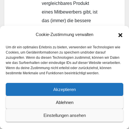
vergleichbares Produkt
eines Mitbewerbers gibt, ist
das (immer) die bessere
Wahl.
Cookie-Zustimmung verwalten
ANTWORTEN
Um dir ein optimales Erlebnis zu bieten, verwenden wir Technologien wie
Cookies, um Geräteinformationen zu speichern und/oder darauf
zuzugreifen. Wenn du diesen Technologien zustimmst, können wir Daten
Schreiben Sie einen
wie das Surfverhalten oder eindeutige IDs auf dieser Website verarbeiten.
Wenn du deine Zustimmung nicht erteilst oder zurückziehst, können
Kommentar
bestimmte Merkmale und Funktionen beeinträchtigt werden.
Ihre E-Mail-Adresse wird nicht veröffentlicht.
Akzeptieren
Erforderliche Felder sind mit
*
markiert
Ablehnen
Kommentar
*
Einstellungen ansehen