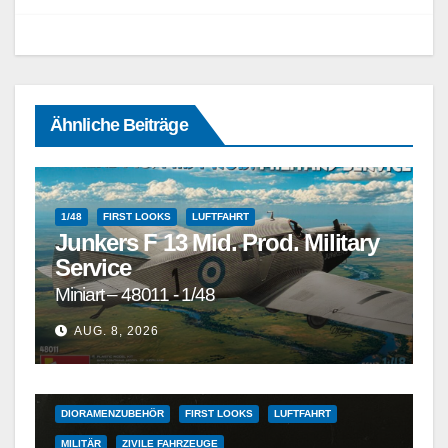
Ähnliche Beiträge
1/48
FIRST LOOKS
LUFTFAHRT
Junkers F 13 Mid. Prod. Military
Service
Miniart – 48011 - 1/48
1/72
1/72 UND GRÖSSER
1/72 UND KLEINER
AUG. 8, 2026
DETAILSÄTZE, MASKEN, DECALS UND ZUBEHÖR
DETAILSÄTZE, MASKEN, DECALS UND ZUBEHÖR
DIORAMENZUBEHÖR
FIRST LOOKS
LUFTFAHRT
MILITÄR
ZIVILE FAHRZEUGE