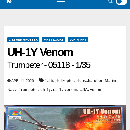
1/32 UND GRÖSSER
FIRST LOOKS
LUFTFAHRT
UH-1Y Venom
Trumpeter - 05118 - 1/35
,
,
,
,
1/35
Helikopter
Hubscharuber
Marine
APR. 11, 2026
,
,
,
,
,
Navy
Trumpeter
uh-1y
uh-1y venom
USA
venom