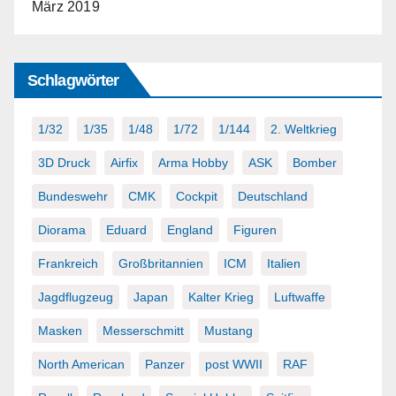
März 2019
Schlagwörter
1/32
1/35
1/48
1/72
1/144
2. Weltkrieg
3D Druck
Airfix
Arma Hobby
ASK
Bomber
Bundeswehr
CMK
Cockpit
Deutschland
Diorama
Eduard
England
Figuren
Frankreich
Großbritannien
ICM
Italien
Jagdflugzeug
Japan
Kalter Krieg
Luftwaffe
Masken
Messerschmitt
Mustang
North American
Panzer
post WWII
RAF