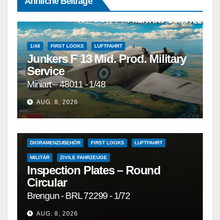
Ähnliche Beiträge
1/48
FIRST LOOKS
LUFTFAHRT
Junkers F 13 Mid. Prod. Military
Service
Miniart – 48011 - 1/48
1/72
1/72 UND GRÖSSER
1/72 UND KLEINER
AUG. 8, 2026
DETAILSÄTZE, MASKEN, DECALS UND ZUBEHÖR
DETAILSÄTZE, MASKEN, DECALS UND ZUBEHÖR
DIORAMENZUBEHÖR
FIRST LOOKS
LUFTFAHRT
MILITÄR
ZIVILE FAHRZEUGE
Inspection Plates – Round
Circular
Brengun - BRL 72299 - 1/72
AUG. 8, 2026