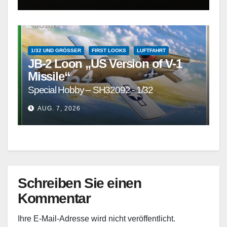
1/32 UND GRÖSSER
FIRST LOOKS
LUFTFAHRT
JB-2 Loon „US Version of V-1
Missile“
Special Hobby – SH32092 - 1/32
AUG. 7, 2026
Schreiben Sie einen
Kommentar
Ihre E-Mail-Adresse wird nicht veröffentlicht.