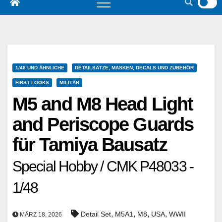
1/48 UND ÄHNLICHE
DETAILSÄTZE, MASKEN, DECALS UND ZUBEHÖR
FIRST LOOKS
MILITÄR
M5 and M8 Head Light
and Periscope Guards
für Tamiya Bausatz
Special Hobby / CMK P48033 -
1/48
,
,
,
,
Detail Set
M5A1
M8
USA
WWII
MÄRZ 18, 2026