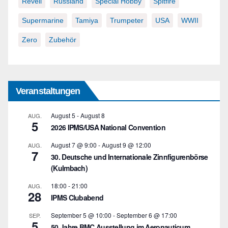
Revell
Russland
Special Hobby
Spitfire
Supermarine
Tamiya
Trumpeter
USA
WWII
Zero
Zubehör
Veranstaltungen
August 5
-
August 8
AUG.
5
2026 IPMS/USA National Convention
August 7 @ 9:00
-
August 9 @ 12:00
AUG.
7
30. Deutsche und Internationale Zinnfigurenbörse
(Kulmbach)
18:00
-
21:00
AUG.
28
IPMS Clubabend
September 5 @ 10:00
-
September 6 @ 17:00
SEP.
5
50 Jahre BMC Ausstellung im Aeronauticum