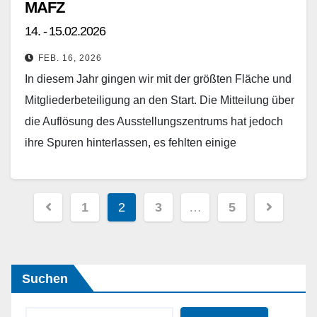
MAFZ
14. - 15.02.2026
FEB. 16, 2026
In diesem Jahr gingen wir mit der größten Fläche und
Mitgliederbeteiligung an den Start. Die Mitteilung über
die Auflösung des Ausstellungszentrums hat jedoch
ihre Spuren hinterlassen, es fehlten einige
bekannte…
Weiterlesen
Seitennummerierung
1
2
3
…
5
der
Beiträge
Suchen