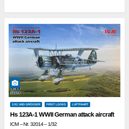
Aufklärungspanzer…
Weiterlesen
1/32 UND GRÖSSER
FIRST LOOKS
LUFTFAHRT
Hs 123A-1 WWII German attack aircraft
ICM – Nr. 32014 – 1/32