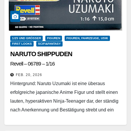
1/25 UND GRÖSSER
FIGUREN
FIGUREN, FAHRZEUGE, USW.
FIRST LOOKS
SCIFI&FANTASY
NARUTO SHIPPUDEN
Revell – 06789 – 1/16
FEB. 20, 2026
Hintergrund: Naruto Uzumaki ist eine überaus
erfolgreiche japanische Anime Figur und stellt einen
lauten, hyperaktiven Ninja-Teenager dar, der ständig
nach Anerkennung und Bestätigung strebt und ein
Hokage – der beste…