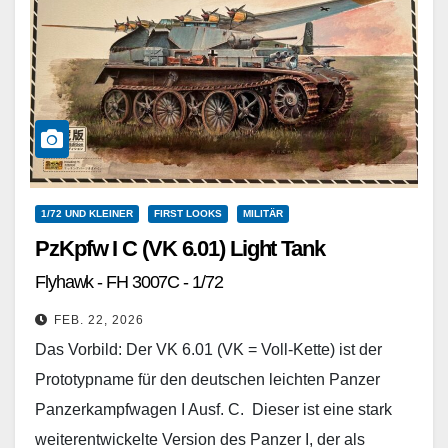
1/72 UND KLEINER
FIRST LOOKS
MILITÄR
PzKpfw I C (VK 6.01) Light Tank
Flyhawk - FH 3007C - 1/72
FEB. 22, 2026
Das Vorbild: Der VK 6.01 (VK = Voll-Kette) ist der
Prototypname für den deutschen leichten Panzer
Panzerkampfwagen I Ausf. C. Dieser ist eine stark
weiterentwickelte Version des Panzer I, der als