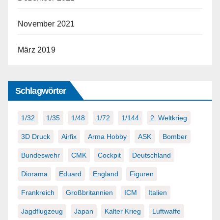
November 2021
März 2019
Schlagwörter
1/32
1/35
1/48
1/72
1/144
2. Weltkrieg
3D Druck
Airfix
Arma Hobby
ASK
Bomber
Bundeswehr
CMK
Cockpit
Deutschland
Diorama
Eduard
England
Figuren
Frankreich
Großbritannien
ICM
Italien
Jagdflugzeug
Japan
Kalter Krieg
Luftwaffe