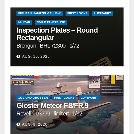
DETAILSÄTZE, MASKEN, DECALS UND ZUBEHÖR
FIGUREN, FAHRZEUGE, USW.
FIRST LOOKS
LUFTFAHRT
MILITÄR
ZIVILE FAHRZEUGE
Inspection Plates – Round
Rectangular
Brengun - BRL 72300 - 1/72
AUG. 10, 2026
1/32 UND GRÖSSER
FIRST LOOKS
LUFTFAHRT
Gloster Meteor F.8/FR.9
Revell – 03779 - limitiert - 1/32
AUG. 9, 2026