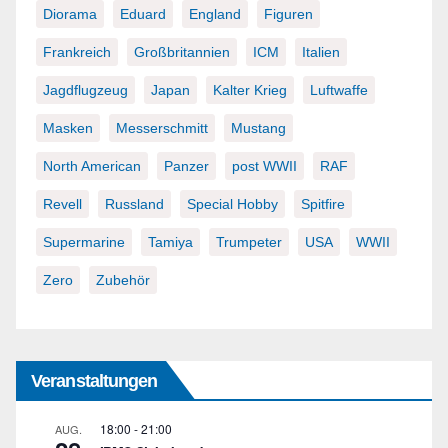
Diorama
Eduard
England
Figuren
Frankreich
Großbritannien
ICM
Italien
Jagdflugzeug
Japan
Kalter Krieg
Luftwaffe
Masken
Messerschmitt
Mustang
North American
Panzer
post WWII
RAF
Revell
Russland
Special Hobby
Spitfire
Supermarine
Tamiya
Trumpeter
USA
WWII
Zero
Zubehör
Veranstaltungen
18:00
-
21:00
AUG.