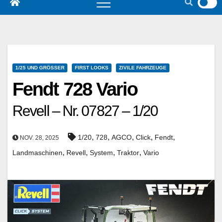
1/25 UND GRÖSSER
FIRST LOOKS
ZIVILE FAHRZEUGE
Fendt 728 Vario
Revell – Nr. 07827 – 1/20
,
,
,
,
,
1/20
728
AGCO
Click
Fendt
NOV. 28, 2025
,
,
,
,
Landmaschinen
Revell
System
Traktor
Vario