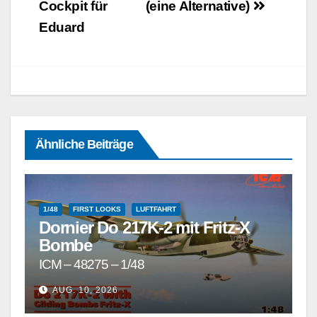
Cockpit für
(eine Alternative)
Eduard
Ähnliche Beiträge
1/48
FIRST LOOKS
LUFTFAHRT
Dornier Do 217K-2 mit Fritz-X
Bombe
ICM – 48275 – 1/48
1/72 UND GRÖSSER
1/72 UND KLEINER
AUG. 10, 2026
DETAILSÄTZE, MASKEN, DECALS UND ZUBEHÖR