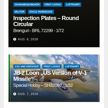
DIORAMENZUBEHÖR
FIRST LOOKS
LUFTFAHRT
MILITÄR
ZIVILE FAHRZEUGE
Inspection Plates – Round
Circular
Brengun - BRL 72299 - 1/72
AUG. 8, 2026
1/32 UND GRÖSSER
FIRST LOOKS
LUFTFAHRT
JB-2 Loon „US Version of V-1
Missile“
Special Hobby – SH32092 - 1/32
AUG. 7, 2026