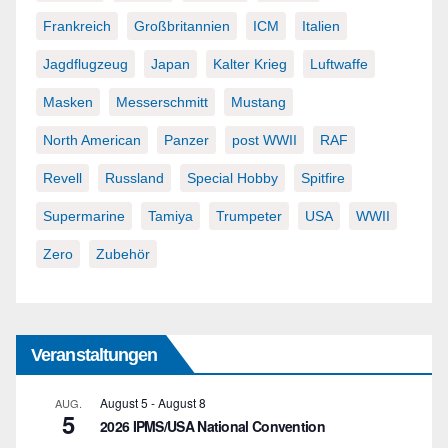
Frankreich
Großbritannien
ICM
Italien
Jagdflugzeug
Japan
Kalter Krieg
Luftwaffe
Masken
Messerschmitt
Mustang
North American
Panzer
post WWII
RAF
Revell
Russland
Special Hobby
Spitfire
Supermarine
Tamiya
Trumpeter
USA
WWII
Zero
Zubehör
Veranstaltungen
August 5
-
August 8
AUG.
5
2026 IPMS/USA National Convention