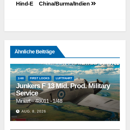
Hind-E
China/Burma/Indien
Ähnliche Beiträge
1/48
FIRST LOOKS
LUFTFAHRT
Junkers F 13 Mid. Prod. Military
Service
Miniart – 48011 - 1/48
1/72
1/72 UND GRÖSSER
1/72 UND KLEINER
AUG. 8, 2026
DETAILSÄTZE, MASKEN, DECALS UND ZUBEHÖR
DETAILSÄTZE, MASKEN, DECALS UND ZUBEHÖR