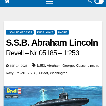
1/350 UND GRÖSSER
FIRST LOOKS
MARINE
S.S.B. Abraham Lincoln
Revell – Nr. 05185 – 1:253
,
,
,
,
,
1/253
Abraham
George
Klasse
Lincoln
SEP. 14, 2025
,
,
,
,
Navy
Revell
S.S.B.
U-Boot
Washington