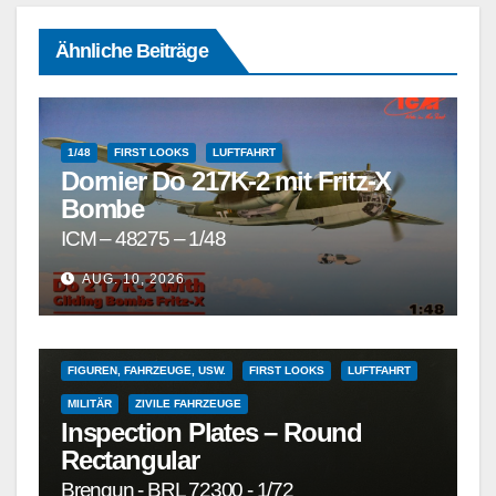
Ähnliche Beiträge
1/48
FIRST LOOKS
LUFTFAHRT
Dornier Do 217K-2 mit Fritz-X
Bombe
ICM – 48275 – 1/48
1/72 UND GRÖSSER
1/72 UND KLEINER
AUG. 10, 2026
DETAILSÄTZE, MASKEN, DECALS UND ZUBEHÖR
DETAILSÄTZE, MASKEN, DECALS UND ZUBEHÖR
FIGUREN, FAHRZEUGE, USW.
FIRST LOOKS
LUFTFAHRT
MILITÄR
ZIVILE FAHRZEUGE
Inspection Plates – Round
Rectangular
Brengun - BRL 72300 - 1/72