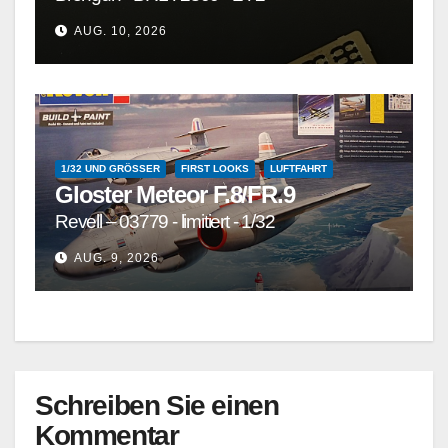
AUG. 10, 2026
1/32 UND GRÖSSER
FIRST LOOKS
LUFTFAHRT
Gloster Meteor F.8/FR.9
Revell – 03779 - limitiert - 1/32
AUG. 9, 2026
Schreiben Sie einen
Kommentar