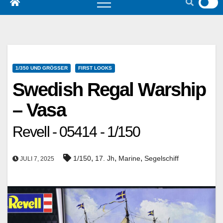
1/350 UND GRÖSSER
FIRST LOOKS
Swedish Regal Warship
– Vasa
Revell - 05414 - 1/150
,
,
,
1/150
17. Jh
Marine
Segelschiff
JULI 7, 2025