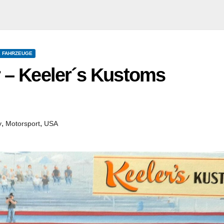
E FAHRZEUGE
r – Keeler´s Kustoms
,
,
y
Motorsport
USA