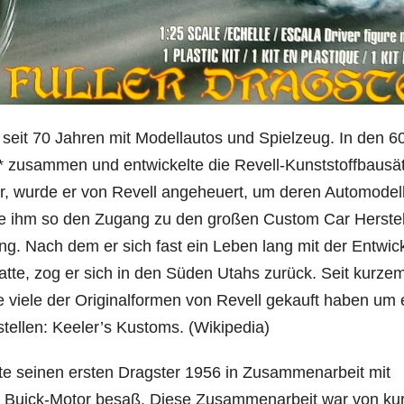
h seit 70 Jahren mit Modellautos und Spielzeug. In den 6
 * zusammen und entwickelte die Revell-Kunststoffbausä
ar, wurde er von Revell angeheuert, um deren Automodel
ffte ihm so den Zugang zu den großen Custom Car Herstel
g. Nach dem er sich fast ein Leben lang mit der Entwic
atte, zog er sich in den Süden Utahs zurück. Seit kurze
e viele der Originalformen von Revell gekauft haben um 
tellen: Keeler’s Kustoms. (Wikipedia)
aute seinen ersten Dragster 1956 in Zusammenarbeit mit
 Buick-Motor besaß. Diese Zusammenarbeit war von ku