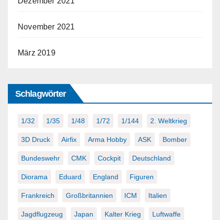
Dezember 2021
November 2021
März 2019
Schlagwörter
1/32
1/35
1/48
1/72
1/144
2. Weltkrieg
3D Druck
Airfix
Arma Hobby
ASK
Bomber
Bundeswehr
CMK
Cockpit
Deutschland
Diorama
Eduard
England
Figuren
Frankreich
Großbritannien
ICM
Italien
Jagdflugzeug
Japan
Kalter Krieg
Luftwaffe